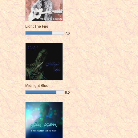
Light The Fire
7,0
¯¯¯¯¯¯¯¯¯¯¯¯¯¯¯¯¯¯¯¯¯¯¯¯
Midnight Blue
8,0
¯¯¯¯¯¯¯¯¯¯¯¯¯¯¯¯¯¯¯¯¯¯¯¯