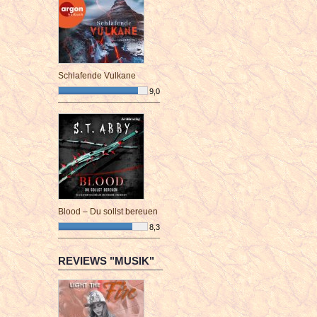
Schlafende Vulkane
9,0
¯¯¯¯¯¯¯¯¯¯¯¯¯¯¯¯¯¯¯¯¯¯¯¯
Blood – Du sollst bereuen
8,3
¯¯¯¯¯¯¯¯¯¯¯¯¯¯¯¯¯¯¯¯¯¯¯¯
REVIEWS "MUSIK"