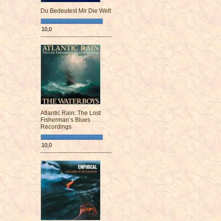
Du Bedeutest Mir Die Welt
10,0
¯¯¯¯¯¯¯¯¯¯¯¯¯¯¯¯¯¯¯¯¯¯¯¯
Atlantic Rain: The Lost
Fisherman’s Blues
Recordings
10,0
¯¯¯¯¯¯¯¯¯¯¯¯¯¯¯¯¯¯¯¯¯¯¯¯