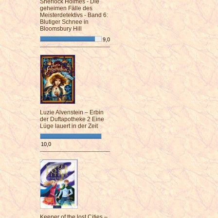
Sherlock Holmes - Die
geheimen Fälle des
Meisterdetektivs - Band 6:
Blutiger Schnee in
Bloomsbury Hill
9,0
¯¯¯¯¯¯¯¯¯¯¯¯¯¯¯¯¯¯¯¯¯¯¯¯
Luzie Alvenstein – Erbin
der Duftapotheke 2 Eine
Lüge lauert in der Zeit
10,0
¯¯¯¯¯¯¯¯¯¯¯¯¯¯¯¯¯¯¯¯¯¯¯¯
Keeper of the lost Cities –