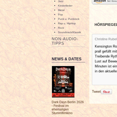
Jazz
Kinderlieder
Metal
Pop
Punk u. Punkrock
Rap u. HipHop
HÖRSPIEGE
Rock
Soundtrack/Klassik
NON-AUDIO-
Christine Rubel
TIPPS
Kensington Roa
prall gefüllt m
Treibende Ryt
NEWS & DATES
Lust auf Bewe
Minuten ist ei
in den aktuell
Tweet
Dark Days Berlin 2026
- Festival im
ehemaligen
Stummfilmkino