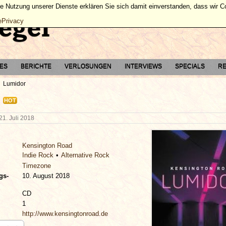
ie Nutzung unserer Dienste erklären Sie sich damit einverstanden, dass wir 
ePrivacy
TES
BERICHTE
VERLOSUNGEN
INTERVIEWS
SPECIALS
RE
Lumidor
HOT
21. Juli 2018
Kensington Road
Indie Rock
Alternative Rock
Timezone
gs-
10. August 2018
CD
1
http://www.kensingtonroad.de