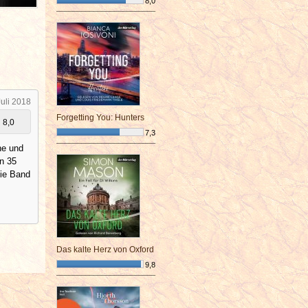
8,0
¯¯¯¯¯¯¯¯¯¯¯¯¯¯¯¯¯¯¯¯¯¯¯¯
Juli 2018
Forgetting You: Hunters
8,0
7,3
¯¯¯¯¯¯¯¯¯¯¯¯¯¯¯¯¯¯¯¯¯¯¯¯
ne und
n 35
die Band
Das kalte Herz von Oxford
9,8
¯¯¯¯¯¯¯¯¯¯¯¯¯¯¯¯¯¯¯¯¯¯¯¯