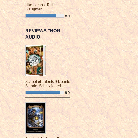
Like Lambs: To the
Slaughter
8,0
¯¯¯¯¯¯¯¯¯¯¯¯¯¯¯¯¯¯¯¯¯¯¯¯
REVIEWS "NON-
AUDIO"
School of Talents 9 Neunte
Stunde: Schatzfieber!
9,0
¯¯¯¯¯¯¯¯¯¯¯¯¯¯¯¯¯¯¯¯¯¯¯¯