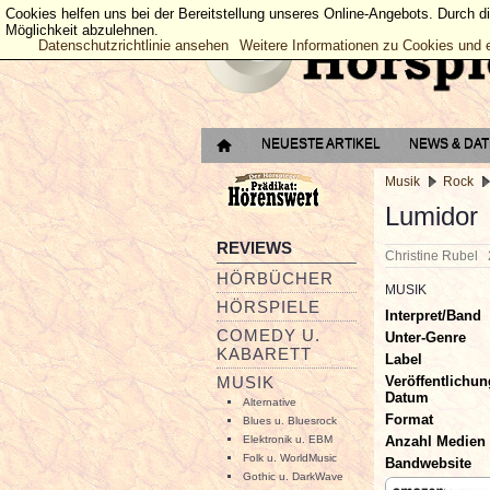
Cookies helfen uns bei der Bereitstellung unseres Online-Angebots. Durch d
Möglichkeit abzulehnen.
Datenschutzrichtlinie ansehen
Weitere Informationen zu Cookies und 
NEUESTE ARTIKEL
NEWS & DA
Musik
Rock
Lumidor
REVIEWS
Christine Rubel
HÖRBÜCHER
MUSIK
HÖRSPIELE
Interpret/Band
COMEDY U.
Unter-Genre
KABARETT
Label
Veröffentlichun
MUSIK
Datum
Alternative
Format
Blues u. Bluesrock
Anzahl Medien
Elektronik u. EBM
Folk u. WorldMusic
Bandwebsite
Gothic u. DarkWave