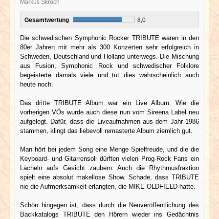
Markus Skroch
Gesamtwertung
8,0
Die schwedischen Symphonic Rocker TRIBUTE waren in den
80er Jahren mit mehr als 300 Konzerten sehr erfolgreich in
Schweden, Deutschland und Holland unterwegs. Die Mischung
aus Fusion, Symphonic Rock und schwedischer Folklore
begeisterte damals viele und tut dies wahrscheinlich auch
heute noch.
Das dritte TRIBUTE Album war ein Live Album. Wie die
vorherigen VÖs wurde auch diese nun vom Sireena Label neu
aufgelegt. Dafür, dass die Liveaufnahmen aus dem Jahr 1986
stammen, klingt das liebevoll remasterte Album ziemlich gut.
Man hört bei jedem Song eine Menge Spielfreude, und die die
Keyboard- und Gitarrensoli dürften vielen Prog-Rock Fans ein
Lächeln aufs Gesicht zaubern. Auch die Rhythmusfraktion
spielt eine absolut makellose Show. Schade, dass TRIBUTE
nie die Aufmerksamkeit erlangten, die MIKE OLDFIELD hatte.
Schön hingegen ist, dass durch die Neuveröffentlichung des
Backkatalogs TRIBUTE den Hörern wieder ins Gedächtnis