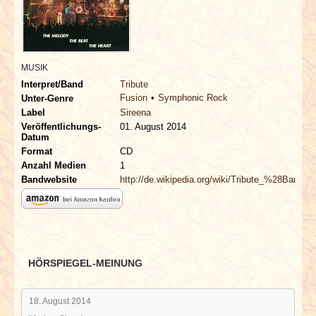
INTERVIEWS
SPECIALS
MUSIK
REDAKTION
Interpret/Band
Tribute
Fusion
Symphonic Rock
Unter-Genre
Label
Sireena
LINKS
Veröffentlichungs-
01. August 2014
Datum
Format
CD
ARCHIV
Anzahl Medien
1
Bandwebsite
http://de.wikipedia.org/wiki/Tribute_%28Band%
HÖRSPIEGEL-MEINUNG
18. August 2014