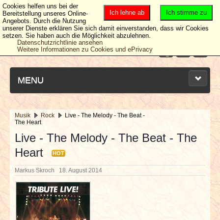
Cookies helfen uns bei der
Ich lehne ab
Ich stimme zu
Bereitstellung unseres Online-
Angebots. Durch die Nutzung
unserer Dienste erklären Sie sich damit einverstanden, dass wir Cookies
setzen. Sie haben auch die Möglichkeit abzulehnen.
Datenschutzrichtlinie ansehen
Weitere Informationen zu Cookies und ePrivacy
MENU
Musik
Rock
Live - The Melody - The Beat -
The Heart
NEUESTE ARTIKEL
Live - The Melody - The Beat - The
Heart
NEWS & DATES
HOT
Markus Skroch
18. August 2014
BERICHTE
VERLOSUNGEN