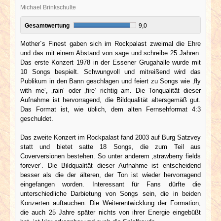
Michael Brinkschulte
Gesamtwertung
9,0
Mother´s Finest gaben sich im Rockpalast zweimal die Ehre
und das mit einem Abstand von sage und schreibe 25 Jahren.
Das erste Konzert 1978 in der Essener Grugahalle wurde mit
10 Songs bespielt. Schwungvoll und mitreißend wird das
Publikum in den Bann geschlagen und feiert zu Songs wie ‚fly
with me‘, ‚rain‘ oder ‚fire‘ richtig am. Die Tonqualität dieser
Aufnahme ist hervorragend, die Bildqualität altersgemäß gut.
Das Format ist, wie üblich, dem alten Fernsehformat 4:3
geschuldet.
Das zweite Konzert im Rockpalast fand 2003 auf Burg Satzvey
statt und bietet satte 18 Songs, die zum Teil aus
Coverversionen bestehen. So unter anderem ‚strawberry fields
forever‘. Die Bildqualität dieser Aufnahme ist entscheidend
besser als die der älteren, der Ton ist wieder hervorragend
eingefangen worden. Interessant für Fans dürfte die
unterschiedliche Darbietung von Songs sein, die in beiden
Konzerten auftauchen. Die Weiterentwicklung der Formation,
die auch 25 Jahre später nichts von ihrer Energie eingebüßt