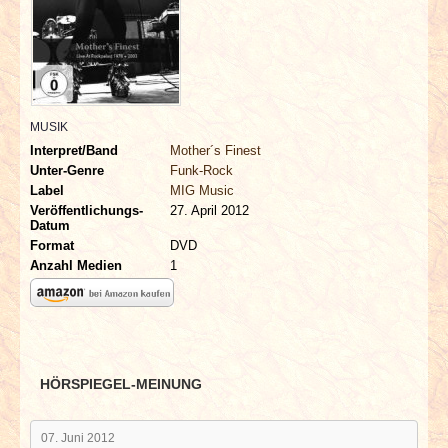
INTERVIEWS
SPECIALS
REDAKTION
MUSIK
Interpret/Band
Mother´s Finest
LINKS
Unter-Genre
Funk-Rock
Label
MIG Music
Veröffentlichungs-
27. April 2012
ARCHIV
Datum
Format
DVD
Anzahl Medien
1
HÖRSPIEGEL-MEINUNG
07. Juni 2012