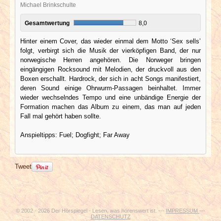
Michael Brinkschulte
Gesamtwertung
8,0
Hinter einem Cover, das wieder einmal dem Motto ‘Sex sells’
folgt, verbirgt sich die Musik der vierköpfigen Band, der nur
norwegische Herren angehören. Die Norweger bringen
eingängigen Rocksound mit Melodien, der druckvoll aus den
Boxen erschallt. Hardrock, der sich in acht Songs manifestiert,
deren Sound einige Ohrwurm-Passagen beinhaltet. Immer
wieder wechselndes Tempo und eine unbändige Energie der
Formation machen das Album zu einem, das man auf jeden
Fall mal gehört haben sollte.
Anspieltipps: Fuel; Dogfight; Far Away
Tweet
© 2002 - 2026 Der Hörspiegel - Lesen, was hörenswert ist. ---
IMPRESSUM
---
DATENSCHUTZ