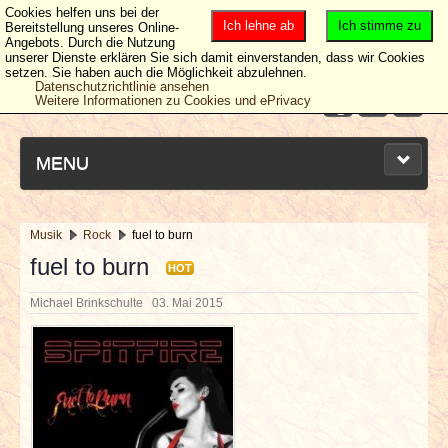
Cookies helfen uns bei der
Ich lehne ab
Ich stimme zu
Bereitstellung unseres Online-
Angebots. Durch die Nutzung
unserer Dienste erklären Sie sich damit einverstanden, dass wir Cookies
setzen. Sie haben auch die Möglichkeit abzulehnen.
Datenschutzrichtlinie ansehen
Weitere Informationen zu Cookies und ePrivacy
MENU
Musik
Rock
fuel to burn
NEUESTE ARTIKEL
fuel to burn
HOT
Michael Brinkschulte
03. Mai 2015
NEWS & DATES
BERICHTE
VERLOSUNGEN