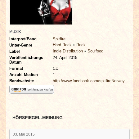
INTERVIEWS
SPECIALS
MUSIK
REDAKTION
Interpret/Band
Spitfire
Hard Rock
Rock
Unter-Genre
Indie Distribution
Soulfood
LINKS
Label
Veröffentlichungs-
24. April 2015
Datum
ARCHIV
Format
CD
Anzahl Medien
1
Bandwebsite
http://www.facebook.com/spitfireNorway
HÖRSPIEGEL-MEINUNG
03. Mai 2015