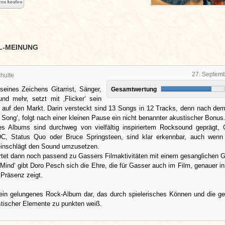
L-MEINUNG
27. Septem
hulte
seines Zeichens Gitarrist, Sänger,
Gesamtwertung
nd mehr, setzt mit ‚Flicker‘ sein
 auf den Markt. Darin versteckt sind 13 Songs in 12 Tracks, denn nach dem
s Song‘, folgt nach einer kleinen Pause ein nicht benannter akustischer Bonus
s Albums sind durchweg von vielfältig inspiriertem Rocksound geprägt,
DC, Status Quo oder Bruce Springsteen, sind klar erkennbar, auch wenn
inschlägt den Sound umzusetzen.
tet dann noch passend zu Gassers Filmaktivitäten mit einem gesanglichen G
 Mind‘ gibt Doro Pesch sich die Ehre, die für Gasser auch im Film, genauer i
Präsenz zeigt.
lt ein gelungenes Rock-Album dar, das durch spielerisches Können und die g
stischer Elemente zu punkten weiß.