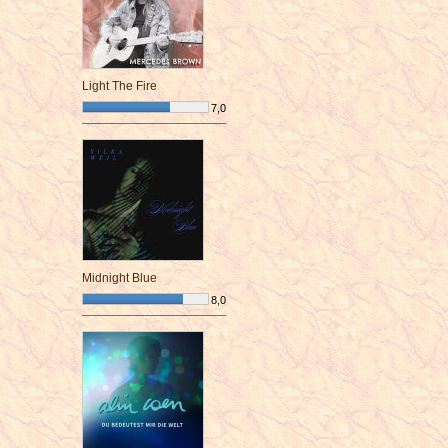
Light The Fire
7,0
¯¯¯¯¯¯¯¯¯¯¯¯¯¯¯¯¯¯¯¯¯¯¯¯
Midnight Blue
8,0
¯¯¯¯¯¯¯¯¯¯¯¯¯¯¯¯¯¯¯¯¯¯¯¯