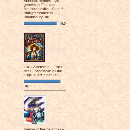
Sherlock Holmes - Die
geheimen Fälle des
Meisterdetektivs - Band 6:
Blutiger Schnee in
Bloomsbury Hill
9,0
¯¯¯¯¯¯¯¯¯¯¯¯¯¯¯¯¯¯¯¯¯¯¯¯
Luzie Alvenstein – Erbin
der Duftapotheke 2 Eine
Lüge lauert in der Zeit
10,0
¯¯¯¯¯¯¯¯¯¯¯¯¯¯¯¯¯¯¯¯¯¯¯¯
Keeper of the lost Cities –