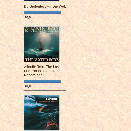
Du Bedeutest Mir Die Welt
10,0
¯¯¯¯¯¯¯¯¯¯¯¯¯¯¯¯¯¯¯¯¯¯¯¯
Atlantic Rain: The Lost
Fisherman’s Blues
Recordings
10,0
¯¯¯¯¯¯¯¯¯¯¯¯¯¯¯¯¯¯¯¯¯¯¯¯