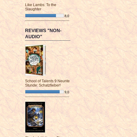
Like Lambs: To the
Slaughter
8,0
¯¯¯¯¯¯¯¯¯¯¯¯¯¯¯¯¯¯¯¯¯¯¯¯
REVIEWS "NON-
AUDIO"
School of Talents 9 Neunte
Stunde: Schatzfieber!
9,0
¯¯¯¯¯¯¯¯¯¯¯¯¯¯¯¯¯¯¯¯¯¯¯¯