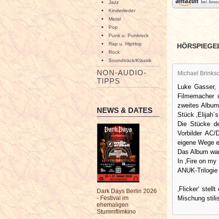
Jazz
Kinderlieder
Metal
Pop
Punk u. Punkrock
Rap u. HipHop
HÖRSPIEGE
Rock
Soundtrack/Klassik
NON-AUDIO-
Michael Brinksc
TIPPS
Luke Gasser, 
Filmemacher u
zweites Album
NEWS & DATES
Stück ‚Elijah´
Die Stücke de
Vorbilder AC/
eigene Wege e
Das Album war
In ‚Fire on my
ANUK-Trilogie 
‚Flicker‘ stel
Dark Days Berlin 2026
Mischung stili
- Festival im
ehemaligen
Stummfilmkino