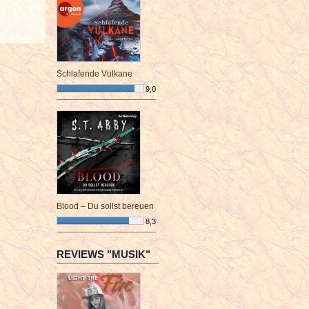
Schlafende Vulkane
9,0
¯¯¯¯¯¯¯¯¯¯¯¯¯¯¯¯¯¯¯¯¯¯¯¯
Blood – Du sollst bereuen
8,3
¯¯¯¯¯¯¯¯¯¯¯¯¯¯¯¯¯¯¯¯¯¯¯¯
REVIEWS "MUSIK"