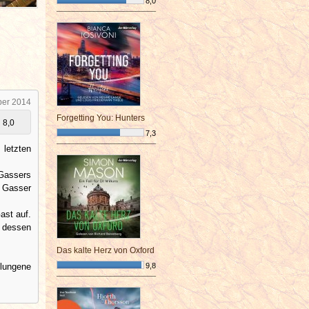
8,0
¯¯¯¯¯¯¯¯¯¯¯¯¯¯¯¯¯¯¯¯¯¯¯¯
ber 2014
Forgetting You: Hunters
8,0
7,3
¯¯¯¯¯¯¯¯¯¯¯¯¯¯¯¯¯¯¯¯¯¯¯¯
 letzten
.
 Gassers
 Gasser
ast auf.
n dessen
Das kalte Herz von Oxford
elungene
9,8
¯¯¯¯¯¯¯¯¯¯¯¯¯¯¯¯¯¯¯¯¯¯¯¯