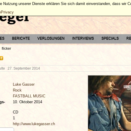
ie Nutzung unserer Dienste erklären Sie sich damit einverstanden, dass wir 
ePrivacy
TES
BERICHTE
VERLOSUNGEN
INTERVIEWS
SPECIALS
RE
flicker
OT
hulte
27. September 2014
Luke Gasser
Rock
FASTBALL MUSIC
gs-
10. Oktober 2014
CD
1
http://www.lukegasser.ch