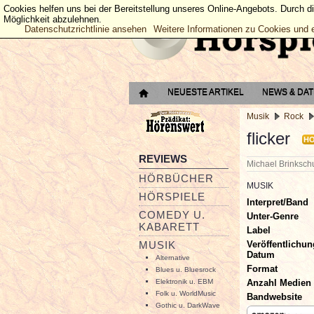
Cookies helfen uns bei der Bereitstellung unseres Online-Angebots. Durch d
Möglichkeit abzulehnen.
Datenschutzrichtlinie ansehen
Weitere Informationen zu Cookies und 
NEUESTE ARTIKEL
NEWS & DA
Musik
Rock
flicker
H
REVIEWS
Michael Brinksc
HÖRBÜCHER
MUSIK
HÖRSPIELE
Interpret/Band
COMEDY U.
Unter-Genre
KABARETT
Label
Veröffentlichun
MUSIK
Datum
Alternative
Format
Blues u. Bluesrock
Anzahl Medien
Elektronik u. EBM
Folk u. WorldMusic
Bandwebsite
Gothic u. DarkWave