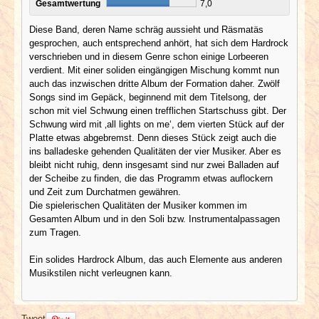
Gesamtwertung
7,0
Diese Band, deren Name schräg aussieht und Räsmatäs
gesprochen, auch entsprechend anhört, hat sich dem Hardrock
verschrieben und in diesem Genre schon einige Lorbeeren
verdient. Mit einer soliden eingängigen Mischung kommt nun
auch das inzwischen dritte Album der Formation daher. Zwölf
Songs sind im Gepäck, beginnend mit dem Titelsong, der
schon mit viel Schwung einen trefflichen Startschuss gibt. Der
Schwung wird mit ‚all lights on me‘, dem vierten Stück auf der
Platte etwas abgebremst. Denn dieses Stück zeigt auch die
ins balladeske gehenden Qualitäten der vier Musiker. Aber es
bleibt nicht ruhig, denn insgesamt sind nur zwei Balladen auf
der Scheibe zu finden, die das Programm etwas auflockern
und Zeit zum Durchatmen gewähren.
Die spielerischen Qualitäten der Musiker kommen im
Gesamten Album und in den Soli bzw. Instrumentalpassagen
zum Tragen.
Ein solides Hardrock Album, das auch Elemente aus anderen
Musikstilen nicht verleugnen kann.
Tweet