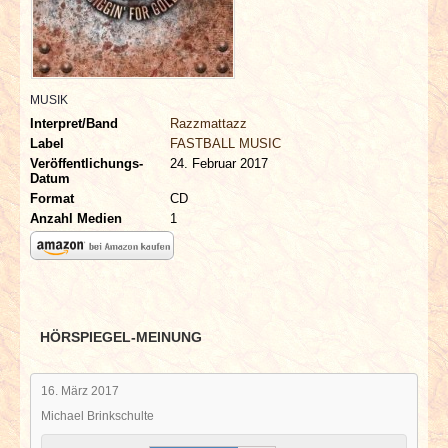
INTERVIEWS
SPECIALS
MUSIK
REDAKTION
Interpret/Band
Razzmattazz
Label
FASTBALL MUSIC
Veröffentlichungs-
24. Februar 2017
LINKS
Datum
Format
CD
ARCHIV
Anzahl Medien
1
HÖRSPIEGEL-MEINUNG
16. März 2017
Michael Brinkschulte