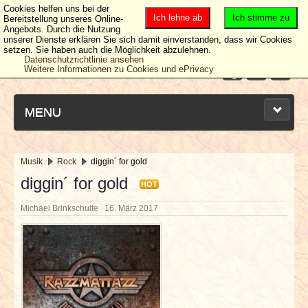
Cookies helfen uns bei der
Ich lehne ab
Ich stimme zu
Bereitstellung unseres Online-
Angebots. Durch die Nutzung
unserer Dienste erklären Sie sich damit einverstanden, dass wir Cookies
setzen. Sie haben auch die Möglichkeit abzulehnen.
Datenschutzrichtlinie ansehen
Weitere Informationen zu Cookies und ePrivacy
MENU
Musik
Rock
diggin´ for gold
NEUESTE ARTIKEL
diggin´ for gold
HOT
Michael Brinkschulte
16. März 2017
NEWS & DATES
BERICHTE
VERLOSUNGEN