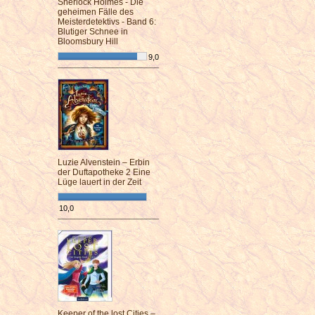
Sherlock Holmes - Die
geheimen Fälle des
Meisterdetektivs - Band 6:
Blutiger Schnee in
Bloomsbury Hill
9,0
¯¯¯¯¯¯¯¯¯¯¯¯¯¯¯¯¯¯¯¯¯¯¯¯
Luzie Alvenstein – Erbin
der Duftapotheke 2 Eine
Lüge lauert in der Zeit
10,0
¯¯¯¯¯¯¯¯¯¯¯¯¯¯¯¯¯¯¯¯¯¯¯¯
Keeper of the lost Cities –