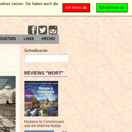
Cookies setzen. Sie haben auch die
Ich lehne ab
Ich stimme zu
DAKTION
LINKS
ARCHIV
Schnellsuche:
REVIEWS "WORT"
Madame le Commissaire
und die tödliche Rallye