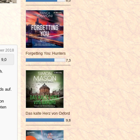
8,0
¯¯¯¯¯¯¯¯¯¯¯¯¯¯¯¯¯¯¯¯¯¯¯¯
ber 2018
Forgetting You: Hunters
9,0
7,3
¯¯¯¯¯¯¯¯¯¯¯¯¯¯¯¯¯¯¯¯¯¯¯¯
h.
ds auf.
on
eten
Das kalte Herz von Oxford
9,8
¯¯¯¯¯¯¯¯¯¯¯¯¯¯¯¯¯¯¯¯¯¯¯¯