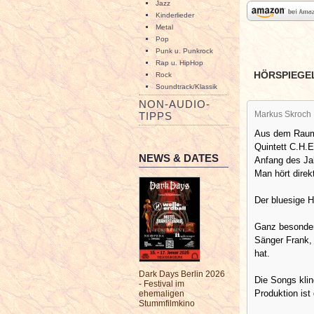
Jazz
Kinderlieder
Metal
Pop
Punk u. Punkrock
Rap u. HipHop
HÖRSPIEGE
Rock
Soundtrack/Klassik
NON-AUDIO-
Markus Skroch
TIPPS
Aus dem Raum
Quintett C.H.E
NEWS & DATES
Anfang des Jah
Man hört dire
Der bluesige H
Ganz besonders
Sänger Frank,
hat.
Dark Days Berlin 2026
Die Songs klin
- Festival im
Produktion ist
ehemaligen
Stummfilmkino