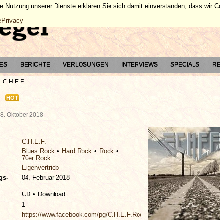
ie Nutzung unserer Dienste erklären Sie sich damit einverstanden, dass wir 
ePrivacy
TES
BERICHTE
VERLOSUNGEN
INTERVIEWS
SPECIALS
RE
C.H.E.F.
HOT
08. Oktober 2018
C.H.E.F.
Blues Rock
Hard Rock
Rock
70er Rock
Eigenvertrieb
gs-
04. Februar 2018
CD
Download
1
https://www.facebook.com/pg/C.H.E.F.Rockband