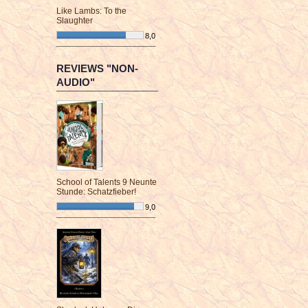
Like Lambs: To the
Slaughter
8,0
¯¯¯¯¯¯¯¯¯¯¯¯¯¯¯¯¯¯¯¯¯¯¯¯
REVIEWS "NON-
AUDIO"
School of Talents 9 Neunte
Stunde: Schatzfieber!
9,0
¯¯¯¯¯¯¯¯¯¯¯¯¯¯¯¯¯¯¯¯¯¯¯¯