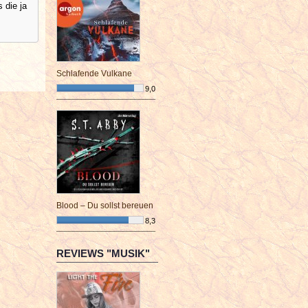
 die ja
Schlafende Vulkane
9,0
¯¯¯¯¯¯¯¯¯¯¯¯¯¯¯¯¯¯¯¯¯¯¯¯
Blood – Du sollst bereuen
8,3
¯¯¯¯¯¯¯¯¯¯¯¯¯¯¯¯¯¯¯¯¯¯¯¯
REVIEWS "MUSIK"