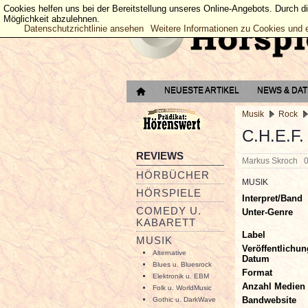
Cookies helfen uns bei der Bereitstellung unseres Online-Angebots. Durch d
Möglichkeit abzulehnen.
Datenschutzrichtlinie ansehen
Weitere Informationen zu Cookies und 
NEUESTE ARTIKEL
NEWS & DA
Musik
Rock
C.H.E.F.
REVIEWS
Markus Skroch
HÖRBÜCHER
MUSIK
HÖRSPIELE
Interpret/Band
COMEDY U.
Unter-Genre
KABARETT
Label
MUSIK
Veröffentlichun
Alternative
Datum
Blues u. Bluesrock
Format
Elektronik u. EBM
Anzahl Medien
Folk u. WorldMusic
Bandwebsite
Gothic u. DarkWave