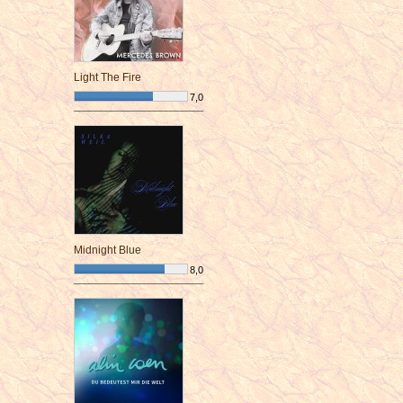
Light The Fire
7,0
¯¯¯¯¯¯¯¯¯¯¯¯¯¯¯¯¯¯¯¯¯¯¯¯
Midnight Blue
8,0
¯¯¯¯¯¯¯¯¯¯¯¯¯¯¯¯¯¯¯¯¯¯¯¯