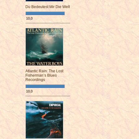
Du Bedeutest Mir Die Welt
10,0
¯¯¯¯¯¯¯¯¯¯¯¯¯¯¯¯¯¯¯¯¯¯¯¯
Atlantic Rain: The Lost
Fisherman’s Blues
Recordings
10,0
¯¯¯¯¯¯¯¯¯¯¯¯¯¯¯¯¯¯¯¯¯¯¯¯