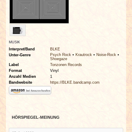
INTERVIEWS
SPECIALS
REDAKTION
MUSIK
LINKS
Interpret/Band
BLKE
Psych Rock
Krautrock
Noise-Rock
Unter-Genre
Shoegaze
ARCHIV
Label
Tonzonen Records
Format
Vinyl
Anzahl Medien
1
Bandwebsite
https://BLKE.bandcamp.com
HÖRSPIEGEL-MEINUNG