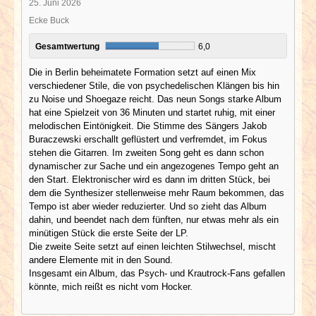
25. Juni 2026
Ecke Buck
Gesamtwertung
6,0
Die in Berlin beheimatete Formation setzt auf einen Mix
verschiedener Stile, die von psychedelischen Klängen bis hin
zu Noise und Shoegaze reicht. Das neun Songs starke Album
hat eine Spielzeit von 36 Minuten und startet ruhig, mit einer
melodischen Eintönigkeit. Die Stimme des Sängers Jakob
Buraczewski erschallt geflüstert und verfremdet, im Fokus
stehen die Gitarren. Im zweiten Song geht es dann schon
dynamischer zur Sache und ein angezogenes Tempo geht an
den Start. Elektronischer wird es dann im dritten Stück, bei
dem die Synthesizer stellenweise mehr Raum bekommen, das
Tempo ist aber wieder reduzierter. Und so zieht das Album
dahin, und beendet nach dem fünften, nur etwas mehr als ein
minütigen Stück die erste Seite der LP.
Die zweite Seite setzt auf einen leichten Stilwechsel, mischt
andere Elemente mit in den Sound.
Insgesamt ein Album, das Psych- und Krautrock-Fans gefallen
könnte, mich reißt es nicht vom Hocker.