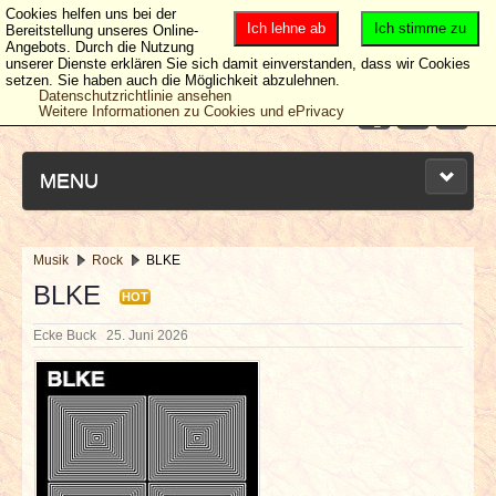
Cookies helfen uns bei der
Ich lehne ab
Ich stimme zu
Bereitstellung unseres Online-
Angebots. Durch die Nutzung
unserer Dienste erklären Sie sich damit einverstanden, dass wir Cookies
setzen. Sie haben auch die Möglichkeit abzulehnen.
Datenschutzrichtlinie ansehen
Weitere Informationen zu Cookies und ePrivacy
MENU
Musik
Rock
BLKE
NEUESTE ARTIKEL
BLKE
HOT
Ecke Buck
25. Juni 2026
NEWS & DATES
BERICHTE
VERLOSUNGEN