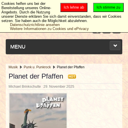
Cookies helfen uns bei der
Ich lehne ab
Ich stimme zu
Bereitstellung unseres Online-
Angebots. Durch die Nutzung
unserer Dienste erklären Sie sich damit einverstanden, dass wir Cookies
setzen. Sie haben auch die Möglichkeit abzulehnen.
Datenschutzrichtlinie ansehen
Weitere Informationen zu Cookies und ePrivacy
MENU
Musik
Punk u. Punkrock
Planet der Pfaffen
NEUESTE ARTIKEL
Planet der Pfaffen
HOT
Michael Brinkschulte
29. November 2025
NEWS & DATES
BERICHTE
VERLOSUNGEN