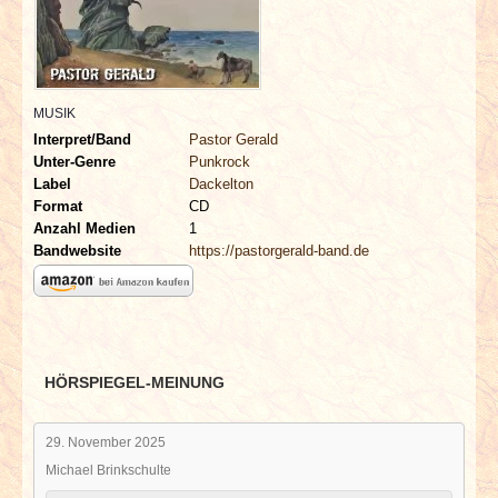
INTERVIEWS
SPECIALS
MUSIK
REDAKTION
Interpret/Band
Pastor Gerald
Unter-Genre
Punkrock
LINKS
Label
Dackelton
Format
CD
Anzahl Medien
1
ARCHIV
Bandwebsite
https://pastorgerald-band.de
HÖRSPIEGEL-MEINUNG
29. November 2025
Michael Brinkschulte