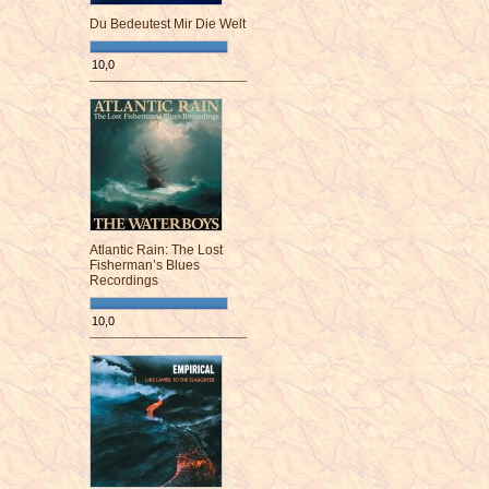
Du Bedeutest Mir Die Welt
10,0
¯¯¯¯¯¯¯¯¯¯¯¯¯¯¯¯¯¯¯¯¯¯¯¯
Atlantic Rain: The Lost
Fisherman’s Blues
Recordings
10,0
¯¯¯¯¯¯¯¯¯¯¯¯¯¯¯¯¯¯¯¯¯¯¯¯