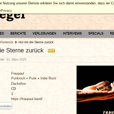
ie Nutzung unserer Dienste erklären Sie sich damit einverstanden, dass wir 
ePrivacy
TES
BERICHTE
VERLOSUNGEN
INTERVIEWS
SPECIALS
RE
 Punkrock
Hol mir die Sterne zurück
die Sterne zurück
HOT
hulte
01. März 2025
Fraupaul
Punkrock
Punk
Indie Rock
Dackelton
CD
1
https://fraupaul.band/