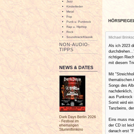
Jazz
Kinderlieder
Metal
Pop
HÖRSPIEGE
Punk u. Punkrock
Rap u. HipHop
Rock
Soundtrack/Klassik
Michael Brinksc
NON-AUDIO-
Als ich 2023 
TIPPS
durchdrehen...
richtigen Rie
mit diesem Tri
NEWS & DATES
Mit "Streichho
thematischen A
Songs des Albu
nachdenklich,
aus Punkrock u
Somit wird ein
Tanzbeins, de
Dark Days Berlin 2026
Eins muss man 
- Festival im
der CD ist lei
ehemaligen
Stummfilmkino
danach erst "