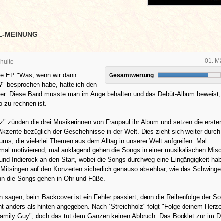
L-MEINUNG
01. M
hulte
die EP "Was, wenn wir dann
Gesamtwertung
?" besprochen habe, hatte ich den
cher. Diese Band musste man im Auge behalten und das Debüt-Album beweist
o zu rechnen ist.
lz" zünden die drei Musikerinnen von Fraupaul ihr Album und setzen die erste
kzente bezüglich der Geschehnisse in der Welt. Dies zieht sich weiter durch 
ms, die vielerlei Themen aus dem Alltag in unserer Welt aufgreifen. Mal
 mal motivierend, mal anklagend gehen die Songs in einer musikalischen Mis
nd Indierock an den Start, wobei die Songs durchweg eine Eingängigkeit ha
 Mitsingen auf den Konzerten sicherlich genauso absehbar, wie das Schwing
nn die Songs gehen in Ohr und Füße.
sagen, beim Backcover ist ein Fehler passiert, denn die Reihenfolge der So
cht anders als hinten angegeben. Nach "Streichholz" folgt "Folge deinem Herz
Family Guy", doch das tut dem Ganzen keinen Abbruch. Das Booklet zur im D