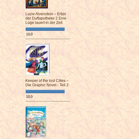
Luzie Alvenstein – Erbin
der Duftapotheke 2 Eine
Lüge lauert in der Zeit
10,0
¯¯¯¯¯¯¯¯¯¯¯¯¯¯¯¯¯¯¯¯¯¯¯¯
Keeper of the lost Cities –
Die Graphic Novel - Teil 2
10,0
¯¯¯¯¯¯¯¯¯¯¯¯¯¯¯¯¯¯¯¯¯¯¯¯