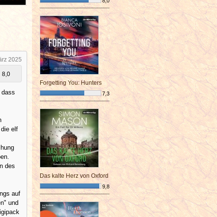
8,0
¯¯¯¯¯¯¯¯¯¯¯¯¯¯¯¯¯¯¯¯¯¯¯¯
ärz 2025
8,0
Forgetting You: Hunters
, dass
7,3
¯¯¯¯¯¯¯¯¯¯¯¯¯¯¯¯¯¯¯¯¯¯¯¯
n
die elf
chung
ben.
en des
Das kalte Herz von Oxford
9,8
ngs auf
¯¯¯¯¯¯¯¯¯¯¯¯¯¯¯¯¯¯¯¯¯¯¯¯
en" und
igipack