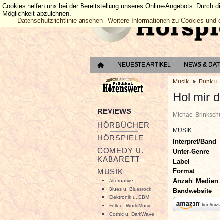
Cookies helfen uns bei der Bereitstellung unseres Online-Angebots. Durch d
Möglichkeit abzulehnen.
Datenschutzrichtlinie ansehen
Weitere Informationen zu Cookies und 
NEUESTE ARTIKEL
NEWS & DA
Musik
Punk u.
Hol mir 
REVIEWS
Michael Brinksc
HÖRBÜCHER
MUSIK
HÖRSPIELE
Interpret/Band
COMEDY U.
Unter-Genre
KABARETT
Label
Format
MUSIK
Anzahl Medien
Alternative
Blues u. Bluesrock
Bandwebsite
Elektronik u. EBM
Folk u. WorldMusic
Gothic u. DarkWave