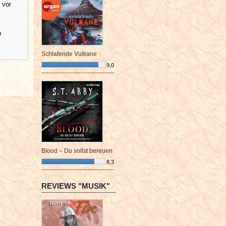
 vor
h
Schlafende Vulkane
9,0
¯¯¯¯¯¯¯¯¯¯¯¯¯¯¯¯¯¯¯¯¯¯¯¯
Blood – Du sollst bereuen
8,3
¯¯¯¯¯¯¯¯¯¯¯¯¯¯¯¯¯¯¯¯¯¯¯¯
REVIEWS "MUSIK"