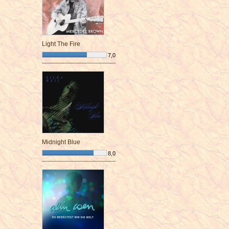
Light The Fire
7,0
¯¯¯¯¯¯¯¯¯¯¯¯¯¯¯¯¯¯¯¯¯¯¯¯
Midnight Blue
8,0
¯¯¯¯¯¯¯¯¯¯¯¯¯¯¯¯¯¯¯¯¯¯¯¯