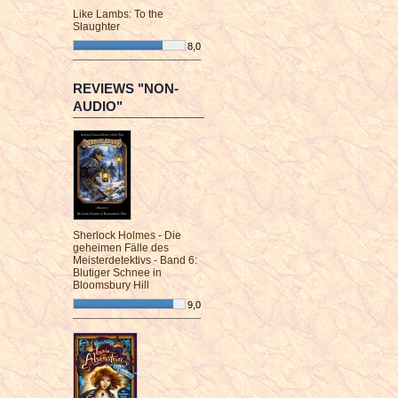
Like Lambs: To the
Slaughter
8,0
¯¯¯¯¯¯¯¯¯¯¯¯¯¯¯¯¯¯¯¯¯¯¯¯
REVIEWS "NON-
AUDIO"
Sherlock Holmes - Die
geheimen Fälle des
Meisterdetektivs - Band 6:
Blutiger Schnee in
Bloomsbury Hill
9,0
¯¯¯¯¯¯¯¯¯¯¯¯¯¯¯¯¯¯¯¯¯¯¯¯