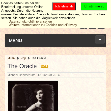
Cookies helfen uns bei der
Ich lehne ab
Ich stimme zu
Bereitstellung unseres Online-
Angebots. Durch die Nutzung
unserer Dienste erklären Sie sich damit einverstanden, dass wir Cookies
setzen. Sie haben auch die Möglichkeit abzulehnen.
Datenschutzrichtlinie ansehen
Weitere Informationen zu Cookies und ePrivacy
MENU
Musik
Pop
The Oracle
NEUESTE ARTIKEL
The Oracle
HOT
Michael Brinkschulte
13. Januar 2014
NEWS & DATES
BERICHTE
VERLOSUNGEN