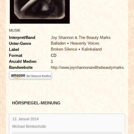
INTERVIEWS
SPECIALS
MUSIK
REDAKTION
Interpret/Band
Joy Shannon & The Beauty Marks
Balladen
Heavenly Voices
Unter-Genre
Broken Silence
Kalinkaland
LINKS
Label
Format
CD
Anzahl Medien
1
ARCHIV
Bandwebsite
http://www.joyshannonandthebeautymarks.com
HÖRSPIEGEL-MEINUNG
13. Januar 2014
Michael Brinkschulte