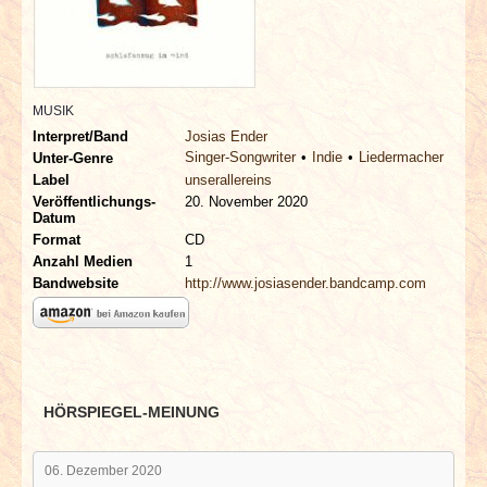
INTERVIEWS
SPECIALS
MUSIK
REDAKTION
Interpret/Band
Josias Ender
Singer-Songwriter
Indie
Liedermacher
Unter-Genre
LINKS
Label
unserallereins
Veröffentlichungs-
20. November 2020
Datum
ARCHIV
Format
CD
Anzahl Medien
1
Bandwebsite
http://www.josiasender.bandcamp.com
HÖRSPIEGEL-MEINUNG
06. Dezember 2020