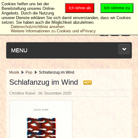
Cookies helfen uns bei der
Ich lehne ab
Ich stimme zu
Bereitstellung unseres Online-
Angebots. Durch die Nutzung
unserer Dienste erklären Sie sich damit einverstanden, dass wir Cookies
setzen. Sie haben auch die Möglichkeit abzulehnen.
Datenschutzrichtlinie ansehen
Weitere Informationen zu Cookies und ePrivacy
MENU
Musik
Pop
Schlafanzug im Wind
NEUESTE ARTIKEL
Schlafanzug im Wind
HOT
Christine Rubel
06. Dezember 2020
NEWS & DATES
BERICHTE
VERLOSUNGEN