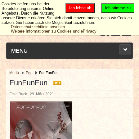
Cookies helfen uns bei der
Ich lehne ab
Ich stimme zu
Bereitstellung unseres Online-
Angebots. Durch die Nutzung
unserer Dienste erklären Sie sich damit einverstanden, dass wir Cookies
setzen. Sie haben auch die Möglichkeit abzulehnen.
Datenschutzrichtlinie ansehen
Weitere Informationen zu Cookies und ePrivacy
MENU
Musik
Pop
FunFunFun
NEUESTE ARTIKEL
FunFunFun
HOT
Ecke Buck
29. März 2021
NEWS & DATES
BERICHTE
VERLOSUNGEN