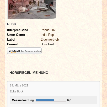
INTERVIEWS
SPECIALS
MUSIK
REDAKTION
Interpret/Band
Panda Lux
Unter-Genre
Indie Pop
LINKS
Label
Eigenvertrieb
Format
Download
ARCHIV
HÖRSPIEGEL-MEINUNG
29. März 2021
Ecke Buck
Gesamtwertung
6,0