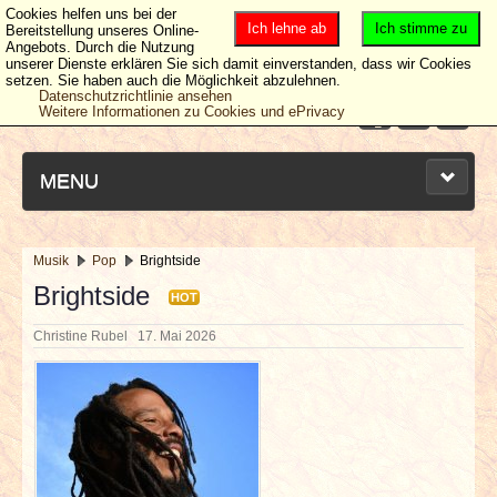
Cookies helfen uns bei der
Ich lehne ab
Ich stimme zu
Bereitstellung unseres Online-
Angebots. Durch die Nutzung
unserer Dienste erklären Sie sich damit einverstanden, dass wir Cookies
setzen. Sie haben auch die Möglichkeit abzulehnen.
Datenschutzrichtlinie ansehen
Weitere Informationen zu Cookies und ePrivacy
MENU
Musik
Pop
Brightside
NEUESTE ARTIKEL
Brightside
HOT
Christine Rubel
17. Mai 2026
NEWS & DATES
BERICHTE
VERLOSUNGEN