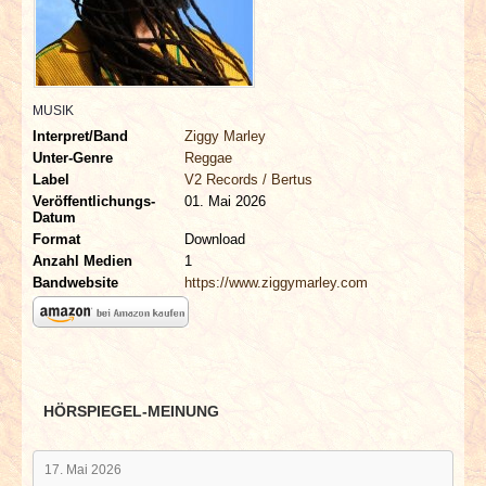
INTERVIEWS
SPECIALS
MUSIK
REDAKTION
Interpret/Band
Ziggy Marley
Unter-Genre
Reggae
LINKS
Label
V2 Records / Bertus
Veröffentlichungs-
01. Mai 2026
Datum
ARCHIV
Format
Download
Anzahl Medien
1
Bandwebsite
https://www.ziggymarley.com
HÖRSPIEGEL-MEINUNG
17. Mai 2026