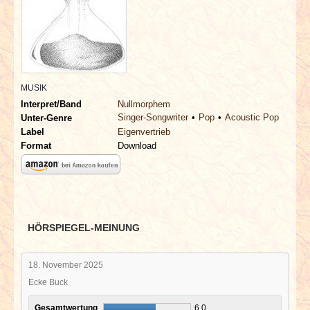
INTERVIEWS
SPECIALS
REDAKTION
MUSIK
Interpret/Band
Nullmorphem
LINKS
Singer-Songwriter
Pop
Acoustic Pop
Unter-Genre
Label
Eigenvertrieb
Format
Download
ARCHIV
HÖRSPIEGEL-MEINUNG
18. November 2025
Ecke Buck
Gesamtwertung
6,0