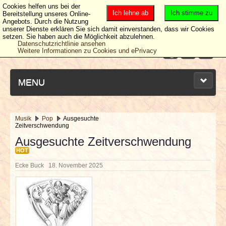
Cookies helfen uns bei der
Ich lehne ab
Ich stimme zu
Bereitstellung unseres Online-
Angebots. Durch die Nutzung
unserer Dienste erklären Sie sich damit einverstanden, dass wir Cookies
setzen. Sie haben auch die Möglichkeit abzulehnen.
Datenschutzrichtlinie ansehen
Weitere Informationen zu Cookies und ePrivacy
MENU
Musik
Pop
Ausgesuchte
Zeitverschwendung
NEUESTE ARTIKEL
Ausgesuchte Zeitverschwendung
HOT
NEWS & DATES
Ecke Buck
18. November 2025
BERICHTE
VERLOSUNGEN