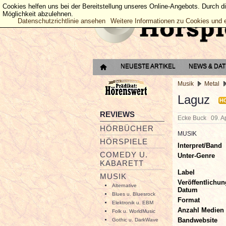
Cookies helfen uns bei der Bereitstellung unseres Online-Angebots. Durch d
Möglichkeit abzulehnen.
Datenschutzrichtlinie ansehen
Weitere Informationen zu Cookies und 
NEUESTE ARTIKEL
NEWS & DA
Musik
Metal
Laguz
H
REVIEWS
Ecke Buck
09. A
HÖRBÜCHER
MUSIK
HÖRSPIELE
Interpret/Band
COMEDY U.
Unter-Genre
KABARETT
Label
MUSIK
Veröffentlichun
Alternative
Datum
Blues u. Bluesrock
Format
Elektronik u. EBM
Anzahl Medien
Folk u. WorldMusic
Bandwebsite
Gothic u. DarkWave