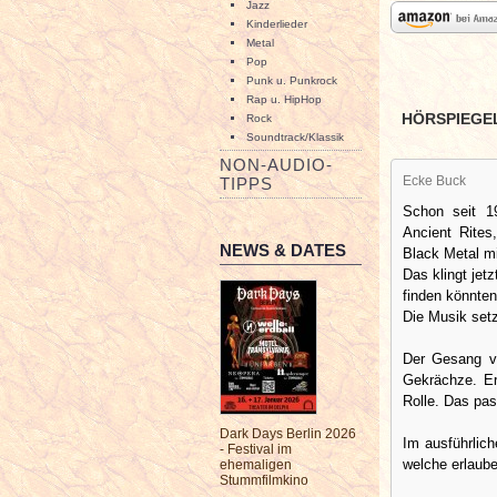
Jazz
Kinderlieder
Metal
Pop
Punk u. Punkrock
Rap u. HipHop
HÖRSPIEGE
Rock
Soundtrack/Klassik
NON-AUDIO-
Ecke Buck
TIPPS
Schon seit 19
Ancient Rites
NEWS & DATES
Black Metal mi
Das klingt jet
finden könnten
Die Musik setz
Der Gesang vo
Gekrächze. Er
Rolle. Das pas
Dark Days Berlin 2026
Im ausführlich
- Festival im
welche erlaube
ehemaligen
Stummfilmkino