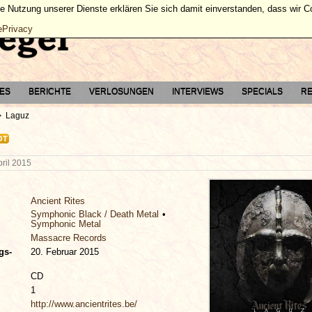
ie Nutzung unserer Dienste erklären Sie sich damit einverstanden, dass wir 
ePrivacy
TES
BERICHTE
VERLOSUNGEN
INTERVIEWS
SPECIALS
RE
Laguz
OT
pril 2015
Ancient Rites
Symphonic Black / Death Metal
Symphonic Metal
Massacre Records
gs-
20. Februar 2015
CD
1
http://www.ancientrites.be/