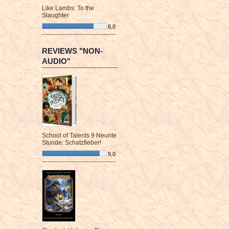
Like Lambs: To the
Slaughter
8,0
¯¯¯¯¯¯¯¯¯¯¯¯¯¯¯¯¯¯¯¯¯¯¯¯
REVIEWS "NON-
AUDIO"
School of Talents 9 Neunte
Stunde: Schatzfieber!
9,0
¯¯¯¯¯¯¯¯¯¯¯¯¯¯¯¯¯¯¯¯¯¯¯¯