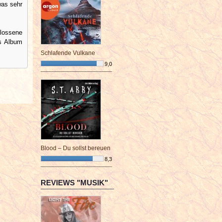
was sehr
hlossene
as Album
Schlafende Vulkane
9,0
¯¯¯¯¯¯¯¯¯¯¯¯¯¯¯¯¯¯¯¯¯¯¯¯
Blood – Du sollst bereuen
8,3
¯¯¯¯¯¯¯¯¯¯¯¯¯¯¯¯¯¯¯¯¯¯¯¯
REVIEWS "MUSIK"