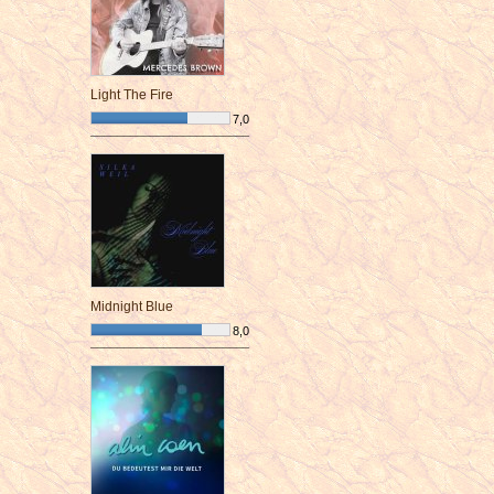
Light The Fire
7,0
¯¯¯¯¯¯¯¯¯¯¯¯¯¯¯¯¯¯¯¯¯¯¯¯
Midnight Blue
8,0
¯¯¯¯¯¯¯¯¯¯¯¯¯¯¯¯¯¯¯¯¯¯¯¯