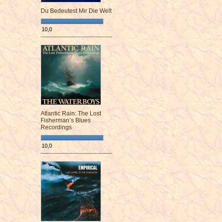
Du Bedeutest Mir Die Welt
10,0
¯¯¯¯¯¯¯¯¯¯¯¯¯¯¯¯¯¯¯¯¯¯¯¯
Atlantic Rain: The Lost
Fisherman’s Blues
Recordings
10,0
¯¯¯¯¯¯¯¯¯¯¯¯¯¯¯¯¯¯¯¯¯¯¯¯