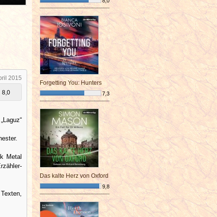
8,0
¯¯¯¯¯¯¯¯¯¯¯¯¯¯¯¯¯¯¯¯¯¯¯¯
pril 2015
Forgetting You: Hunters
8,0
7,3
¯¯¯¯¯¯¯¯¯¯¯¯¯¯¯¯¯¯¯¯¯¯¯¯
 „Laguz“
hester.
k Metal
rzähler-
Das kalte Herz von Oxford
9,8
 Texten,
¯¯¯¯¯¯¯¯¯¯¯¯¯¯¯¯¯¯¯¯¯¯¯¯