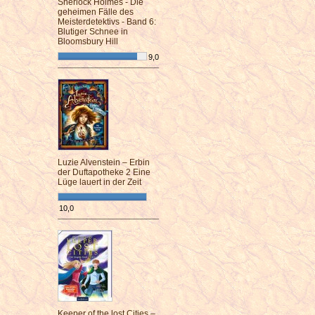
Sherlock Holmes - Die
geheimen Fälle des
Meisterdetektivs - Band 6:
Blutiger Schnee in
Bloomsbury Hill
9,0
¯¯¯¯¯¯¯¯¯¯¯¯¯¯¯¯¯¯¯¯¯¯¯¯
Luzie Alvenstein – Erbin
der Duftapotheke 2 Eine
Lüge lauert in der Zeit
10,0
¯¯¯¯¯¯¯¯¯¯¯¯¯¯¯¯¯¯¯¯¯¯¯¯
Keeper of the lost Cities –