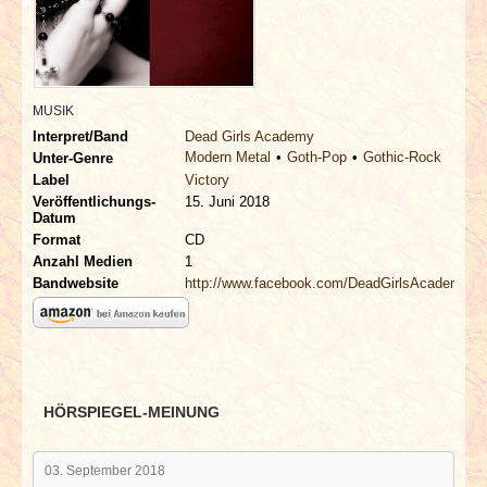
INTERVIEWS
SPECIALS
MUSIK
REDAKTION
Interpret/Band
Dead Girls Academy
Modern Metal
Goth-Pop
Gothic-Rock
Unter-Genre
LINKS
Label
Victory
Veröffentlichungs-
15. Juni 2018
Datum
ARCHIV
Format
CD
Anzahl Medien
1
Bandwebsite
http://www.facebook.com/DeadGirlsAcademy
HÖRSPIEGEL-MEINUNG
03. September 2018