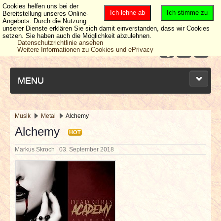
Cookies helfen uns bei der
Ich lehne ab
Ich stimme zu
Bereitstellung unseres Online-
Angebots. Durch die Nutzung
unserer Dienste erklären Sie sich damit einverstanden, dass wir Cookies
setzen. Sie haben auch die Möglichkeit abzulehnen.
Datenschutzrichtlinie ansehen
Weitere Informationen zu Cookies und ePrivacy
MENU
Musik
Metal
Alchemy
NEUESTE ARTIKEL
Alchemy
HOT
Markus Skroch
03. September 2018
NEWS & DATES
BERICHTE
VERLOSUNGEN