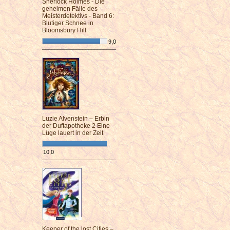
Sherlock Holmes - Die
geheimen Fälle des
Meisterdetektivs - Band 6:
Blutiger Schnee in
Bloomsbury Hill
9,0
¯¯¯¯¯¯¯¯¯¯¯¯¯¯¯¯¯¯¯¯¯¯¯¯
Luzie Alvenstein – Erbin
der Duftapotheke 2 Eine
Lüge lauert in der Zeit
10,0
¯¯¯¯¯¯¯¯¯¯¯¯¯¯¯¯¯¯¯¯¯¯¯¯
Keeper of the lost Cities –