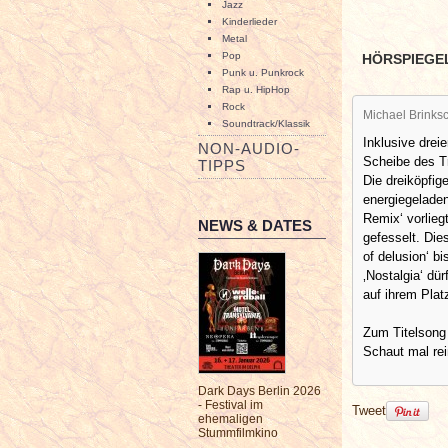
Jazz
Kinderlieder
Metal
Pop
HÖRSPIEGE
Punk u. Punkrock
Rap u. HipHop
Rock
Michael Brinksc
Soundtrack/Klassik
Inklusive drei
NON-AUDIO-
Scheibe des Tr
TIPPS
Die dreiköpfi
energiegelade
Remix‘ vorlieg
NEWS & DATES
gefesselt. Die
of delusion‘ b
‚Nostalgia‘ dü
auf ihrem Plat
Zum Titelsong 
Schaut mal rei
Dark Days Berlin 2026
- Festival im
Tweet
ehemaligen
Stummfilmkino