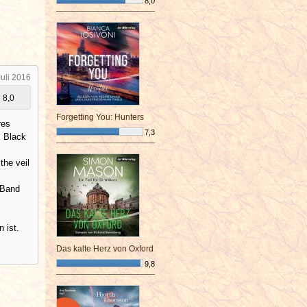
8,0
¯¯¯¯¯¯¯¯¯¯¯¯¯¯¯¯¯¯¯¯¯¯¯¯
Juli 2016
8,0
Forgetting You: Hunters
res
7,3
s Black
¯¯¯¯¯¯¯¯¯¯¯¯¯¯¯¯¯¯¯¯¯¯¯¯
the veil
 Band
 ist.
Das kalte Herz von Oxford
9,8
¯¯¯¯¯¯¯¯¯¯¯¯¯¯¯¯¯¯¯¯¯¯¯¯