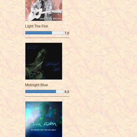
Light The Fire
7,0
¯¯¯¯¯¯¯¯¯¯¯¯¯¯¯¯¯¯¯¯¯¯¯¯
Midnight Blue
8,0
¯¯¯¯¯¯¯¯¯¯¯¯¯¯¯¯¯¯¯¯¯¯¯¯