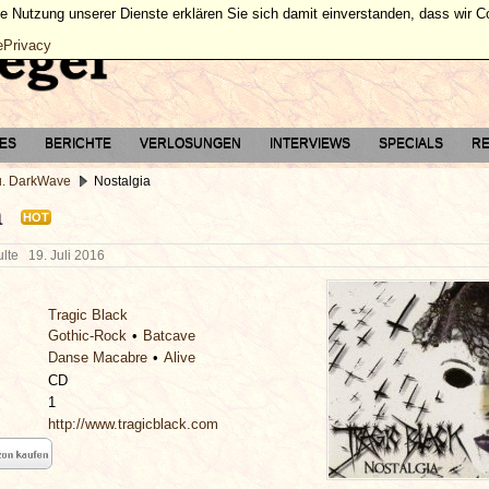
ie Nutzung unserer Dienste erklären Sie sich damit einverstanden, dass wir 
ePrivacy
TES
BERICHTE
VERLOSUNGEN
INTERVIEWS
SPECIALS
RE
u. DarkWave
Nostalgia
a
HOT
hulte
19. Juli 2016
Tragic Black
Gothic-Rock
Batcave
Danse Macabre
Alive
CD
1
http://www.tragicblack.com