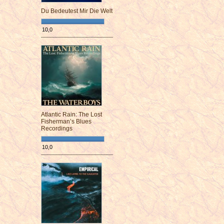
Du Bedeutest Mir Die Welt
10,0
¯¯¯¯¯¯¯¯¯¯¯¯¯¯¯¯¯¯¯¯¯¯¯¯
Atlantic Rain: The Lost
Fisherman’s Blues
Recordings
10,0
¯¯¯¯¯¯¯¯¯¯¯¯¯¯¯¯¯¯¯¯¯¯¯¯