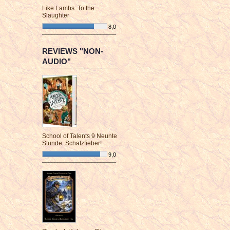
Like Lambs: To the
Slaughter
8,0
¯¯¯¯¯¯¯¯¯¯¯¯¯¯¯¯¯¯¯¯¯¯¯¯
REVIEWS "NON-
AUDIO"
School of Talents 9 Neunte
Stunde: Schatzfieber!
9,0
¯¯¯¯¯¯¯¯¯¯¯¯¯¯¯¯¯¯¯¯¯¯¯¯