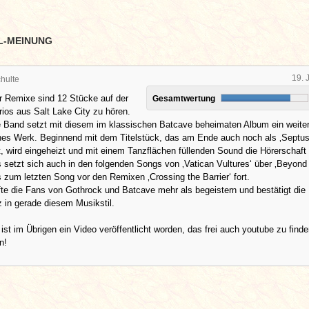
L-MEINUNG
19. 
hulte
er Remixe sind 12 Stücke auf der
Gesamtwertung
ios aus Salt Lake City zu hören.
ge Band setzt mit diesem im klassischen Batcave beheimaten Album ein weite
nes Werk. Beginnend mit dem Titelstück, das am Ende auch noch als ‚Septu
t, wird eingeheizt und mit einem Tanzflächen füllenden Sound die Hörerschaft
s setzt sich auch in den folgenden Songs von ‚Vatican Vultures‘ über ‚Beyond 
is zum letzten Song vor den Remixen ‚Crossing the Barrier‘ fort.
rfte die Fans von Gothrock und Batcave mehr als begeistern und bestätigt die
z in gerade diesem Musikstil.
ist im Übrigen ein Video veröffentlicht worden, das frei auch youtube zu finden
n!