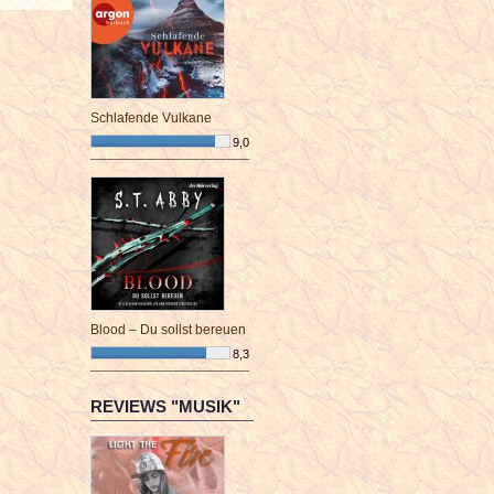
Schlafende Vulkane
9,0
¯¯¯¯¯¯¯¯¯¯¯¯¯¯¯¯¯¯¯¯¯¯¯¯
Blood – Du sollst bereuen
8,3
¯¯¯¯¯¯¯¯¯¯¯¯¯¯¯¯¯¯¯¯¯¯¯¯
REVIEWS "MUSIK"