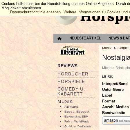
Cookies helfen uns bei der Bereitstellung unseres Online-Angebots. Durch d
Möglichkeit abzulehnen.
Datenschutzrichtlinie ansehen
Weitere Informationen zu Cookies und 
NEUESTE ARTIKEL
NEWS & DA
Musik
Gothic 
Nostalgi
REVIEWS
Michael Brinksc
HÖRBÜCHER
MUSIK
HÖRSPIELE
Interpret/Band
COMEDY U.
Unter-Genre
KABARETT
Label
Format
MUSIK
Anzahl Medien
Alternative
Blues u. Bluesrock
Bandwebsite
Elektronik u. EBM
Folk u. WorldMusic
Gothic u. DarkWave