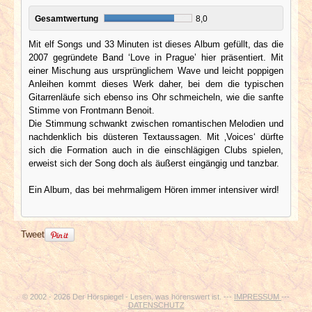
Gesamtwertung
8,0
Mit elf Songs und 33 Minuten ist dieses Album gefüllt, das die
2007 gegründete Band ‘Love in Prague’ hier präsentiert. Mit
einer Mischung aus ursprünglichem Wave und leicht poppigen
Anleihen kommt dieses Werk daher, bei dem die typischen
Gitarrenläufe sich ebenso ins Ohr schmeicheln, wie die sanfte
Stimme von Frontmann Benoit.
Die Stimmung schwankt zwischen romantischen Melodien und
nachdenklich bis düsteren Textaussagen. Mit ‚Voices‘ dürfte
sich die Formation auch in die einschlägigen Clubs spielen,
erweist sich der Song doch als äußerst eingängig und tanzbar.
Ein Album, das bei mehrmaligem Hören immer intensiver wird!
Tweet
© 2002 - 2026 Der Hörspiegel - Lesen, was hörenswert ist. ---
IMPRESSUM
---
DATENSCHUTZ