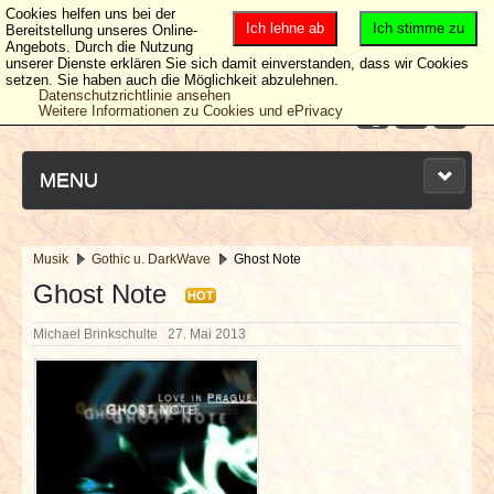
Cookies helfen uns bei der
Ich lehne ab
Ich stimme zu
Bereitstellung unseres Online-
Angebots. Durch die Nutzung
unserer Dienste erklären Sie sich damit einverstanden, dass wir Cookies
setzen. Sie haben auch die Möglichkeit abzulehnen.
Datenschutzrichtlinie ansehen
Weitere Informationen zu Cookies und ePrivacy
MENU
Musik
Gothic u. DarkWave
Ghost Note
NEUESTE ARTIKEL
Ghost Note
HOT
Michael Brinkschulte
27. Mai 2013
NEWS & DATES
BERICHTE
VERLOSUNGEN