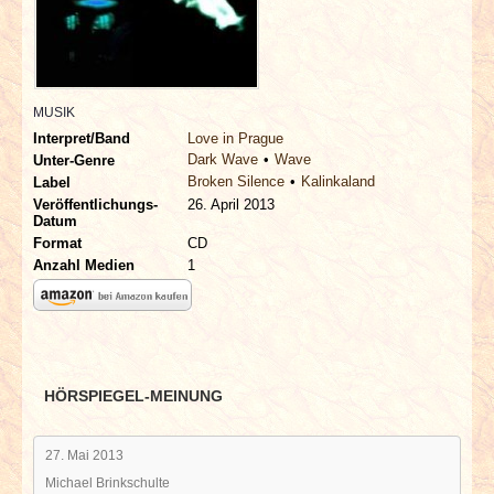
INTERVIEWS
SPECIALS
MUSIK
REDAKTION
Interpret/Band
Love in Prague
Dark Wave
Wave
Unter-Genre
Broken Silence
Kalinkaland
LINKS
Label
Veröffentlichungs-
26. April 2013
Datum
ARCHIV
Format
CD
Anzahl Medien
1
HÖRSPIEGEL-MEINUNG
27. Mai 2013
Michael Brinkschulte