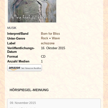
INTERVIEWS
SPECIALS
REDAKTION
MUSIK
Interpret/Band
Born for Bliss
Rock
Wave
Unter-Genre
LINKS
Label
echozone
Veröffentlichungs-
16. Oktober 2015
Datum
ARCHIV
Format
CD
Anzahl Medien
1
HÖRSPIEGEL-MEINUNG
09. November 2015