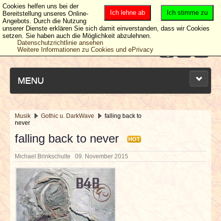
Cookies helfen uns bei der
Ich lehne ab
Ich stimme zu
Bereitstellung unseres Online-
Angebots. Durch die Nutzung
unserer Dienste erklären Sie sich damit einverstanden, dass wir Cookies
setzen. Sie haben auch die Möglichkeit abzulehnen.
Datenschutzrichtlinie ansehen
Weitere Informationen zu Cookies und ePrivacy
MENU
Musik
Gothic u. DarkWave
falling back to
never
NEUESTE ARTIKEL
falling back to never
HOT
NEWS & DATES
Michael Brinkschulte
09. November 2015
BERICHTE
VERLOSUNGEN