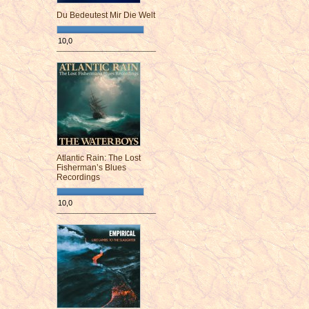
Du Bedeutest Mir Die Welt
10,0
¯¯¯¯¯¯¯¯¯¯¯¯¯¯¯¯¯¯¯¯¯¯¯¯
Atlantic Rain: The Lost
Fisherman’s Blues
Recordings
10,0
¯¯¯¯¯¯¯¯¯¯¯¯¯¯¯¯¯¯¯¯¯¯¯¯