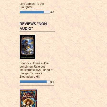
Like Lambs: To the
Slaughter
8,0
¯¯¯¯¯¯¯¯¯¯¯¯¯¯¯¯¯¯¯¯¯¯¯¯
REVIEWS "NON-
AUDIO"
Sherlock Holmes - Die
geheimen Fälle des
Meisterdetektivs - Band 6:
Blutiger Schnee in
Bloomsbury Hill
9,0
¯¯¯¯¯¯¯¯¯¯¯¯¯¯¯¯¯¯¯¯¯¯¯¯