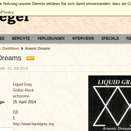
ie Nutzung unserer Dienste erklären Sie sich damit einverstanden, dass wir 
ePrivacy
TES
BERICHTE
VERLOSUNGEN
INTERVIEWS
SPECIALS
RE
u. DarkWave
Arsenic Dreams
 Dreams
HOT
hulte
01. Juli 2014
Liquid Grey
Gothic-Rock
echozone
gs-
25. April 2014
CD
1
http://www.liquidgrey.org