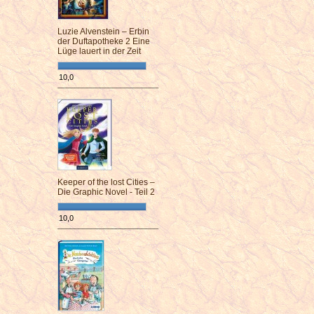
Luzie Alvenstein – Erbin
der Duftapotheke 2 Eine
Lüge lauert in der Zeit
10,0
¯¯¯¯¯¯¯¯¯¯¯¯¯¯¯¯¯¯¯¯¯¯¯¯
Keeper of the lost Cities –
Die Graphic Novel - Teil 2
10,0
¯¯¯¯¯¯¯¯¯¯¯¯¯¯¯¯¯¯¯¯¯¯¯¯