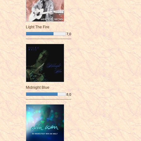
Light The Fire
7,0
¯¯¯¯¯¯¯¯¯¯¯¯¯¯¯¯¯¯¯¯¯¯¯¯
Midnight Blue
8,0
¯¯¯¯¯¯¯¯¯¯¯¯¯¯¯¯¯¯¯¯¯¯¯¯