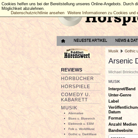
Cookies helfen uns bei der Bereitstellung unseres Online-Angebots. Durch d
Möglichkeit abzulehnen.
Datenschutzrichtlinie ansehen
Weitere Informationen zu Cookies und 
NEUESTE ARTIKEL
NEWS & DA
Musik
Gothic 
Arsenic
REVIEWS
Michael Brinksc
HÖRBÜCHER
MUSIK
HÖRSPIELE
Interpret/Band
COMEDY U.
Unter-Genre
KABARETT
Label
Veröffentlichun
MUSIK
Datum
Alternative
Format
Blues u. Bluesrock
Anzahl Medien
Elektronik u. EBM
Folk u. WorldMusic
Bandwebsite
Gothic u. DarkWave