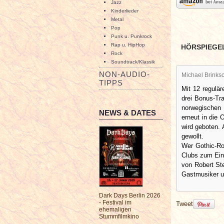
Jazz
Kinderlieder
Metal
Pop
Punk u. Punkrock
Rap u. HipHop
HÖRSPIEGE
Rock
Soundtrack/Klassik
NON-AUDIO-
Michael Brinksc
TIPPS
Mit 12 regulä
drei Bonus-Tr
norwegischen 
NEWS & DATES
erneut in die 
wird geboten.
gewollt.
Wer Gothic-Ro
Clubs zum Ein
von Robert St
Gastmusiker u
Dark Days Berlin 2026
- Festival im
Tweet
ehemaligen
Stummfilmkino