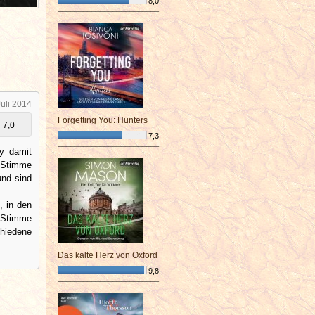
8,0
¯¯¯¯¯¯¯¯¯¯¯¯¯¯¯¯¯¯¯¯¯¯¯¯
Juli 2014
Forgetting You: Hunters
7,0
7,3
¯¯¯¯¯¯¯¯¯¯¯¯¯¯¯¯¯¯¯¯¯¯¯¯
ey damit
r Stimme
und sind
, in den
e Stimme
chiedene
Das kalte Herz von Oxford
9,8
¯¯¯¯¯¯¯¯¯¯¯¯¯¯¯¯¯¯¯¯¯¯¯¯