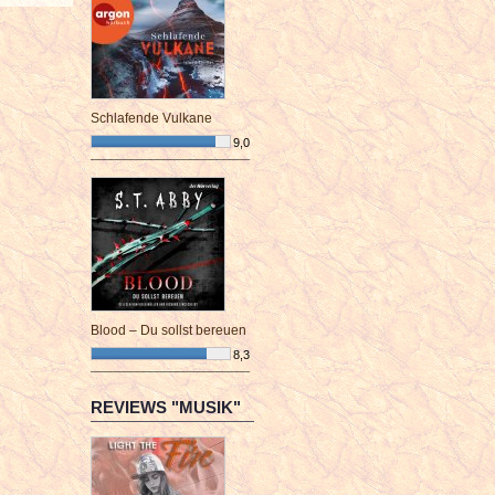
Schlafende Vulkane
9,0
¯¯¯¯¯¯¯¯¯¯¯¯¯¯¯¯¯¯¯¯¯¯¯¯
Blood – Du sollst bereuen
8,3
¯¯¯¯¯¯¯¯¯¯¯¯¯¯¯¯¯¯¯¯¯¯¯¯
REVIEWS "MUSIK"