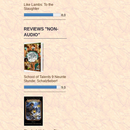
Like Lambs: To the
Slaughter
8,0
¯¯¯¯¯¯¯¯¯¯¯¯¯¯¯¯¯¯¯¯¯¯¯¯
REVIEWS "NON-
AUDIO"
School of Talents 9 Neunte
Stunde: Schatzfieber!
9,0
¯¯¯¯¯¯¯¯¯¯¯¯¯¯¯¯¯¯¯¯¯¯¯¯