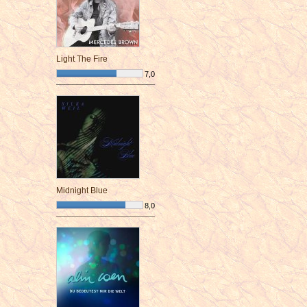
Light The Fire
7,0
¯¯¯¯¯¯¯¯¯¯¯¯¯¯¯¯¯¯¯¯¯¯¯¯
Midnight Blue
8,0
¯¯¯¯¯¯¯¯¯¯¯¯¯¯¯¯¯¯¯¯¯¯¯¯