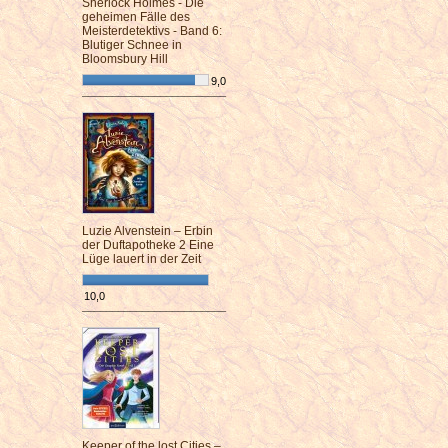
Sherlock Holmes - Die
geheimen Fälle des
Meisterdetektivs - Band 6:
Blutiger Schnee in
Bloomsbury Hill
9,0
¯¯¯¯¯¯¯¯¯¯¯¯¯¯¯¯¯¯¯¯¯¯¯¯
Luzie Alvenstein – Erbin
der Duftapotheke 2 Eine
Lüge lauert in der Zeit
10,0
¯¯¯¯¯¯¯¯¯¯¯¯¯¯¯¯¯¯¯¯¯¯¯¯
Keeper of the lost Cities –