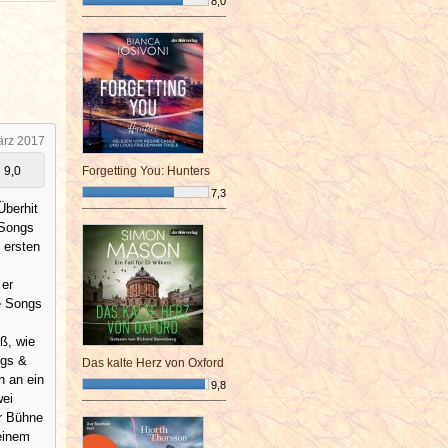
8,0
¯¯¯¯¯¯¯¯¯¯¯¯¯¯¯¯¯¯¯¯¯¯¯¯
ärz 2017
9,0
Forgetting You: Hunters
7,3
Überhit
¯¯¯¯¯¯¯¯¯¯¯¯¯¯¯¯¯¯¯¯¯¯¯¯
 Songs
n ersten
 er
ie Songs
ß, wie
ugs &
Das kalte Herz von Oxford
h an ein
9,8
wei
¯¯¯¯¯¯¯¯¯¯¯¯¯¯¯¯¯¯¯¯¯¯¯¯
er Bühne
 einem