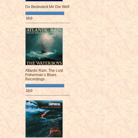
Du Bedeutest Mir Die Welt
10,0
¯¯¯¯¯¯¯¯¯¯¯¯¯¯¯¯¯¯¯¯¯¯¯¯
Atlantic Rain: The Lost
Fisherman’s Blues
Recordings
10,0
¯¯¯¯¯¯¯¯¯¯¯¯¯¯¯¯¯¯¯¯¯¯¯¯