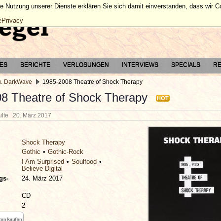
ie Nutzung unserer Dienste erklären Sie sich damit einverstanden, dass wir 
ePrivacy
TES
BERICHTE
VERLOSUNGEN
INTERVIEWS
SPECIALS
RE
u. DarkWave
1985-2008 Theatre of Shock Therapy
8 Theatre of Shock Therapy
HOT
hulte
20. März 2017
Shock Therapy
Gothic
Gothic-Rock
I Am Surprised
Soulfood
Believe Digital
gs-
24. März 2017
CD
2