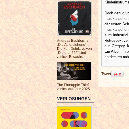
Kinderinstrume
Doch genug vo
musikalischen 
der ersten Sch
musikalischen
zum Industrial
Retrospektive,
Andreas Eschbachs
„Die Auferstehung“ –
aus Gregory J
Die Kult-Detektive von
Ein Album in b
„Die drei ???“ sind
entdecken möch
zurück. Erwachsen.
Tweet
The Pineapple Thief
zurück auf Tour 2025
VERLOSUNGEN