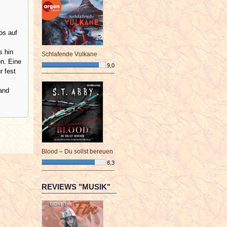
os auf
s hin
Schlafende Vulkane
en. Eine
9,0
r fest
¯¯¯¯¯¯¯¯¯¯¯¯¯¯¯¯¯¯¯¯¯¯¯¯
Band
Blood – Du sollst bereuen
8,3
¯¯¯¯¯¯¯¯¯¯¯¯¯¯¯¯¯¯¯¯¯¯¯¯
REVIEWS "MUSIK"