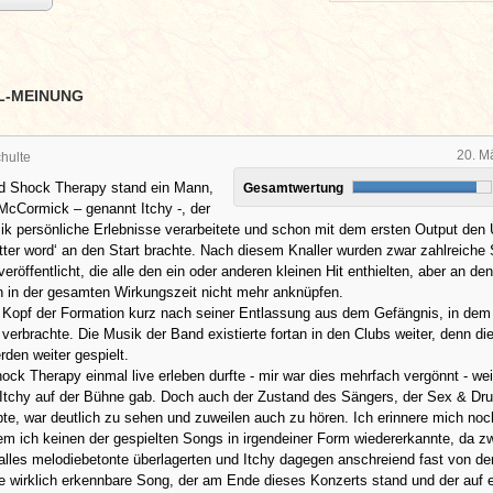
L-MEINUNG
20. M
hulte
nd Shock Therapy stand ein Mann,
Gesamtwertung
McCormick – genannt Itchy -, der
ik persönliche Erlebnisse verarbeitete und schon mit dem ersten Output den 
etter word‘ an den Start brachte. Nach diesem Knaller wurden zwar zahlreiche
eröffentlicht, die alle den ein oder anderen kleinen Hit enthielten, aber an de
n in der gesamten Wirkungszeit nicht mehr anknüpfen.
 Kopf der Formation kurz nach seiner Entlassung aus dem Gefängnis, in dem
verbrachte. Die Musik der Band existierte fortan in den Clubs weiter, denn d
den weiter gespielt.
ock Therapy einmal live erleben durfte - mir war dies mehrfach vergönnt - wei
 Itchy auf der Bühne gab. Doch auch der Zustand des Sängers, der Sex & Dr
bte, war deutlich zu sehen und zuweilen auch zu hören. Ich erinnere mich noc
em ich keinen der gespielten Songs in irgendeiner Form wiedererkannte, da z
lles melodiebetonte überlagerten und Itchy dagegen anschreiend fast von d
ige wirklich erkennbare Song, der am Ende dieses Konzerts stand und der auf