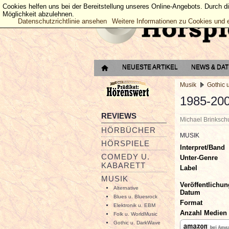
Cookies helfen uns bei der Bereitstellung unseres Online-Angebots. Durch d
Möglichkeit abzulehnen.
Datenschutzrichtlinie ansehen
Weitere Informationen zu Cookies und 
NEUESTE ARTIKEL
NEWS & DA
Musik
Gothic 
1985-200
REVIEWS
Michael Brinksc
HÖRBÜCHER
MUSIK
HÖRSPIELE
Interpret/Band
COMEDY U.
Unter-Genre
KABARETT
Label
MUSIK
Veröffentlichun
Alternative
Datum
Blues u. Bluesrock
Format
Elektronik u. EBM
Anzahl Medien
Folk u. WorldMusic
Gothic u. DarkWave