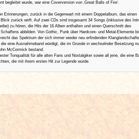
nt begleitet wurde, war eine Coverversion von ‚Great Balls of Fire‘.
n Erinnerungen, zurück in die Gegenwart mit einem Doppelalbum, das einen
Blick zurück wirft. Auf zwei CDs sind insgesamt 34 Songs (inklusive des Intr
eibe) zu hören, die Hits der 16 Alben enthalten und einen Querschnitt des
 Schaffens abbilden. Von Gothic, Punk über Hardcore- und Metal-Elemente bi
 reicht das Spektrum der sich immer wieder neu erfindenden Klanglandschaft
 die eine Ausnahmeband würdigt, die im Grunde in wechselnder Besetzung nu
ohn McCormick bestand.
ester Tonqualität für alle alten Fans und Nostalgiker sowie all jene, die eine 
ten, die mit ihrem ersten Hit zur Legende wurde.