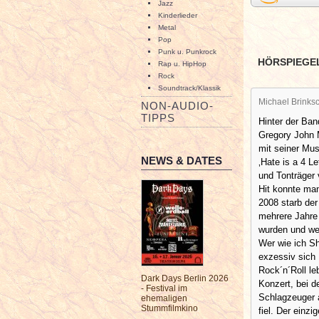
Jazz
Kinderlieder
Metal
Pop
Punk u. Punkrock
HÖRSPIEGE
Rap u. HipHop
Rock
Soundtrack/Klassik
Michael Brinksc
NON-AUDIO-
TIPPS
Hinter der Ba
Gregory John 
mit seiner Mus
NEWS & DATES
‚Hate is a 4 L
und Tonträger v
Hit konnte ma
2008 starb der
mehrere Jahre 
wurden und wer
Wer wie ich Sh
exzessiv sich
Rock´n´Roll le
Dark Days Berlin 2026
Konzert, bei d
- Festival im
Schlagzeuger a
ehemaligen
Stummfilmkino
fiel. Der einz