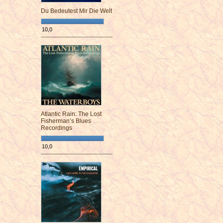
Du Bedeutest Mir Die Welt
10,0
¯¯¯¯¯¯¯¯¯¯¯¯¯¯¯¯¯¯¯¯¯¯¯¯
Atlantic Rain: The Lost
Fisherman’s Blues
Recordings
10,0
¯¯¯¯¯¯¯¯¯¯¯¯¯¯¯¯¯¯¯¯¯¯¯¯