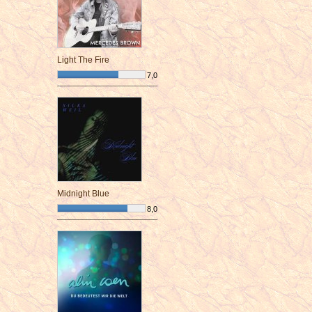
Light The Fire
7,0
¯¯¯¯¯¯¯¯¯¯¯¯¯¯¯¯¯¯¯¯¯¯¯¯
Midnight Blue
8,0
¯¯¯¯¯¯¯¯¯¯¯¯¯¯¯¯¯¯¯¯¯¯¯¯