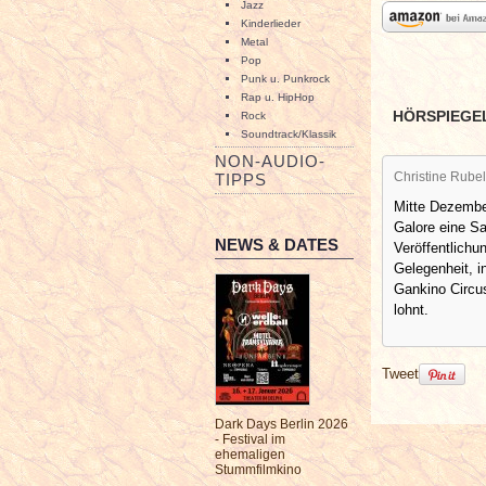
Jazz
Kinderlieder
Metal
Pop
Punk u. Punkrock
Rap u. HipHop
HÖRSPIEGE
Rock
Soundtrack/Klassik
NON-AUDIO-
Christine Rubel
TIPPS
Mitte Dezembe
Galore eine S
NEWS & DATES
Veröffentlichu
Gelegenheit, i
Gankino Circus
lohnt.
Tweet
Dark Days Berlin 2026
- Festival im
ehemaligen
Stummfilmkino