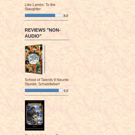
Like Lambs: To the
Slaughter
8,0
¯¯¯¯¯¯¯¯¯¯¯¯¯¯¯¯¯¯¯¯¯¯¯¯
REVIEWS "NON-
AUDIO"
School of Talents 9 Neunte
Stunde: Schatzfieber!
9,0
¯¯¯¯¯¯¯¯¯¯¯¯¯¯¯¯¯¯¯¯¯¯¯¯