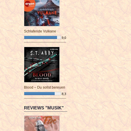
Schlafende Vulkane
9,0
¯¯¯¯¯¯¯¯¯¯¯¯¯¯¯¯¯¯¯¯¯¯¯¯
Blood – Du sollst bereuen
8,3
¯¯¯¯¯¯¯¯¯¯¯¯¯¯¯¯¯¯¯¯¯¯¯¯
REVIEWS "MUSIK"