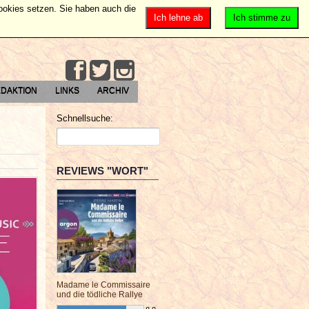
Cookies setzen. Sie haben auch die
Ich lehne ab
Ich stimme zu
DAKTION
LINKS
ARCHIV
Schnellsuche:
REVIEWS "WORT"
Madame le Commissaire
und die tödliche Rallye