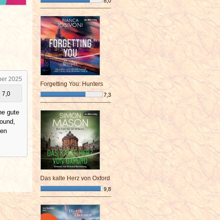
8,0
¯¯¯¯¯¯¯¯¯¯¯¯¯¯¯¯¯¯¯¯¯¯¯¯
ber 2025
Forgetting You: Hunters
7,0
7,3
¯¯¯¯¯¯¯¯¯¯¯¯¯¯¯¯¯¯¯¯¯¯¯¯
ne gute
round,
ken
Das kalte Herz von Oxford
9,8
¯¯¯¯¯¯¯¯¯¯¯¯¯¯¯¯¯¯¯¯¯¯¯¯