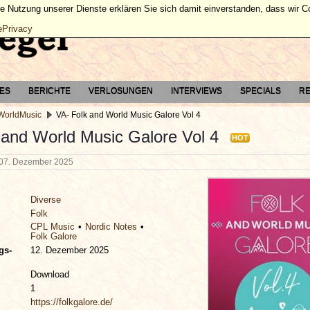
ie Nutzung unserer Dienste erklären Sie sich damit einverstanden, dass wir 
ePrivacy
TES
BERICHTE
VERLOSUNGEN
INTERVIEWS
SPECIALS
RE
 WorldMusic
VA- Folk and World Music Galore Vol 4
 and World Music Galore Vol 4
HOT
07. Dezember 2025
Diverse
Folk
CPL Music
Nordic Notes
Folk Galore
gs-
12. Dezember 2025
Download
1
https://folkgalore.de/