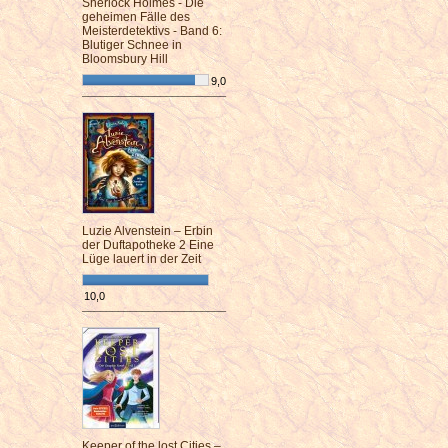
Sherlock Holmes - Die
geheimen Fälle des
Meisterdetektivs - Band 6:
Blutiger Schnee in
Bloomsbury Hill
9,0
¯¯¯¯¯¯¯¯¯¯¯¯¯¯¯¯¯¯¯¯¯¯¯¯
Luzie Alvenstein – Erbin
der Duftapotheke 2 Eine
Lüge lauert in der Zeit
10,0
¯¯¯¯¯¯¯¯¯¯¯¯¯¯¯¯¯¯¯¯¯¯¯¯
Keeper of the lost Cities –