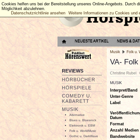
Cookies helfen uns bei der Bereitstellung unseres Online-Angebots. Durch d
Möglichkeit abzulehnen.
Datenschutzrichtlinie ansehen
Weitere Informationen zu Cookies und 
NEUESTE ARTIKEL
NEWS & DA
Musik
Folk u.
VA- Folk
REVIEWS
Christine Rubel
HÖRBÜCHER
MUSIK
HÖRSPIELE
Interpret/Band
COMEDY U.
Unter-Genre
KABARETT
Label
MUSIK
Veröffentlichun
Alternative
Datum
Blues u. Bluesrock
Format
Elektronik u. EBM
Anzahl Medien
Folk u. WorldMusic
Bandwebsite
Gothic u. DarkWave