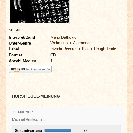
INTERVIEWS
SPECIALS
MUSIK
REDAKTION
Interpret/Band
Mario Batkovic
Weltmusik
Akkordeon
Unter-Genre
Invada Records
Pias
Rough Trade
LINKS
Label
Format
CD
Anzahl Medien
1
ARCHIV
HÖRSPIEGEL-MEINUNG
15. Mai 2017
Michael Brinkschulte
Gesamtwertung
7,0