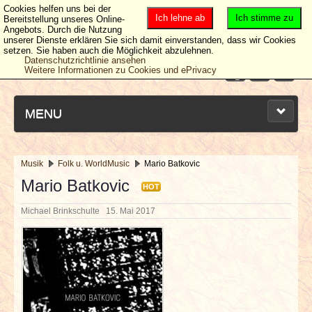
Cookies helfen uns bei der
Ich lehne ab
Ich stimme zu
Bereitstellung unseres Online-
Angebots. Durch die Nutzung
unserer Dienste erklären Sie sich damit einverstanden, dass wir Cookies
setzen. Sie haben auch die Möglichkeit abzulehnen.
Datenschutzrichtlinie ansehen
Weitere Informationen zu Cookies und ePrivacy
MENU
Musik
Folk u. WorldMusic
Mario Batkovic
NEUESTE ARTIKEL
Mario Batkovic
HOT
Michael Brinkschulte
15. Mai 2017
NEWS & DATES
BERICHTE
VERLOSUNGEN