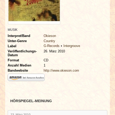
INTERVIEWS
SPECIALS
REDAKTION
MUSIK
Interpret/Band
Okieson
Unter-Genre
Country
LINKS
G-Records
Intergroove
Label
Veröffentlichungs-
26. März 2010
Datum
ARCHIV
Format
CD
Anzahl Medien
1
Bandwebsite
http://www.okieson.com
HÖRSPIEGEL-MEINUNG
23. März 2010