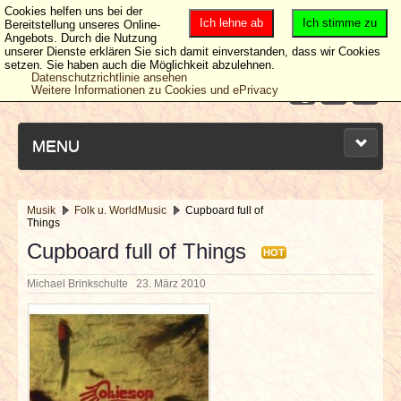
Cookies helfen uns bei der
Ich lehne ab
Ich stimme zu
Bereitstellung unseres Online-
Angebots. Durch die Nutzung
unserer Dienste erklären Sie sich damit einverstanden, dass wir Cookies
setzen. Sie haben auch die Möglichkeit abzulehnen.
Datenschutzrichtlinie ansehen
Weitere Informationen zu Cookies und ePrivacy
MENU
Musik
Folk u. WorldMusic
Cupboard full of
Things
NEUESTE ARTIKEL
Cupboard full of Things
HOT
NEWS & DATES
Michael Brinkschulte
23. März 2010
BERICHTE
VERLOSUNGEN