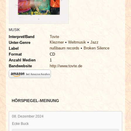
INTERVIEWS
SPECIALS
MUSIK
REDAKTION
Interpret/Band
Tovte
Klezmer
Weltmusik
Jazz
Unter-Genre
nußbaum records
Broken Silence
LINKS
Label
Format
CD
Anzahl Medien
1
ARCHIV
Bandwebsite
http://www.tovte.de
HÖRSPIEGEL-MEINUNG
08. Dezember 2024
Ecke Buck