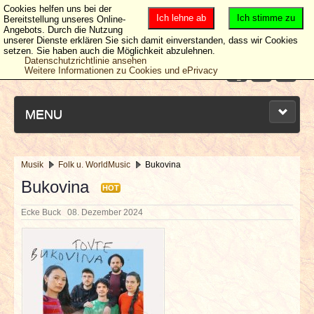
Cookies helfen uns bei der
Ich lehne ab
Ich stimme zu
Bereitstellung unseres Online-
Angebots. Durch die Nutzung
unserer Dienste erklären Sie sich damit einverstanden, dass wir Cookies
setzen. Sie haben auch die Möglichkeit abzulehnen.
Datenschutzrichtlinie ansehen
Weitere Informationen zu Cookies und ePrivacy
MENU
Musik
Folk u. WorldMusic
Bukovina
NEUESTE ARTIKEL
Bukovina
HOT
Ecke Buck
08. Dezember 2024
NEWS & DATES
BERICHTE
VERLOSUNGEN