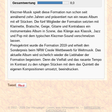
Gesamtwertung
8,0
Klezmer-Musik spielt diese Formation nun schon seit
annähernd zehn Jahren und präsentiert nun ein neues Album
mit elf Stücken. Die fünf Mitglieder der Formation setzten mit
Klarinette, Bratsche, Geige, Gitarre und Kontrabass ein
instrumentales Album in Szene, das Klänge aus Klassik, Jazz
und Pop mit dem typischen Klezmer-Sound verschmelzen
lassen.
Preisgekrönt wurde die Formation 2019 und erhielt den
Sonderpreis beim NRW Creole Wettbewerb für Weltmusik. Das
aktuelle Album wird sicherlich wieder die Liebhaber der
Formation begeistern. Denn die Vielfalt und das rasante Tempo
im Kontrast zu den ruhigen Stücken mit dem das Quintett die
eigenen Kompositionen umsetzt, beeindrucken.
Tweet
© 2002 - 2026 Der Hörspiegel - Lesen, was hörenswert ist. ---
IMPRESSUM
---
DATENSCHUTZ