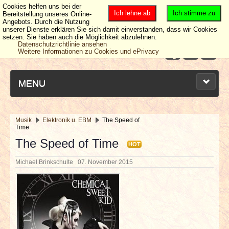
Cookies helfen uns bei der
Ich lehne ab
Ich stimme zu
Bereitstellung unseres Online-
Angebots. Durch die Nutzung
unserer Dienste erklären Sie sich damit einverstanden, dass wir Cookies
setzen. Sie haben auch die Möglichkeit abzulehnen.
Datenschutzrichtlinie ansehen
Weitere Informationen zu Cookies und ePrivacy
MENU
Musik
Elektronik u. EBM
The Speed of
Time
NEUESTE ARTIKEL
The Speed of Time
HOT
NEWS & DATES
Michael Brinkschulte
07. November 2015
BERICHTE
VERLOSUNGEN