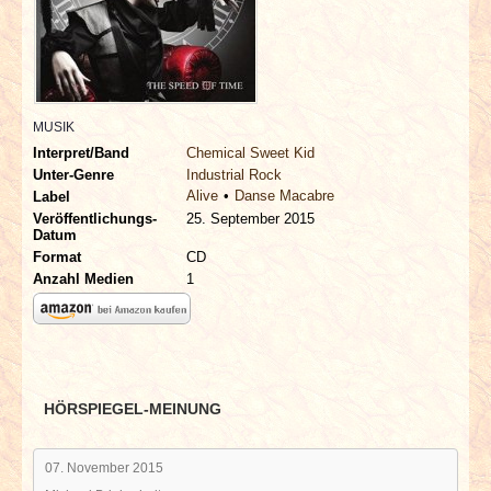
INTERVIEWS
SPECIALS
REDAKTION
MUSIK
Interpret/Band
Chemical Sweet Kid
Unter-Genre
Industrial Rock
LINKS
Alive
Danse Macabre
Label
Veröffentlichungs-
25. September 2015
Datum
ARCHIV
Format
CD
Anzahl Medien
1
HÖRSPIEGEL-MEINUNG
07. November 2015