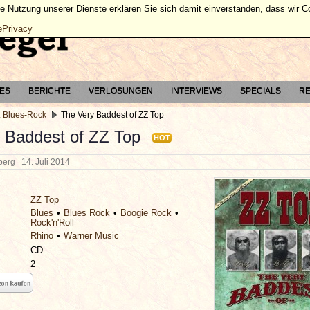
ie Nutzung unserer Dienste erklären Sie sich damit einverstanden, dass wir 
ePrivacy
TES
BERICHTE
VERLOSUNGEN
INTERVIEWS
SPECIALS
RE
. Blues-Rock
The Very Baddest of ZZ Top
 Baddest of ZZ Top
HOT
lberg
14. Juli 2014
ZZ Top
Blues
Blues Rock
Boogie Rock
Rock'n'Roll
Rhino
Warner Music
CD
2