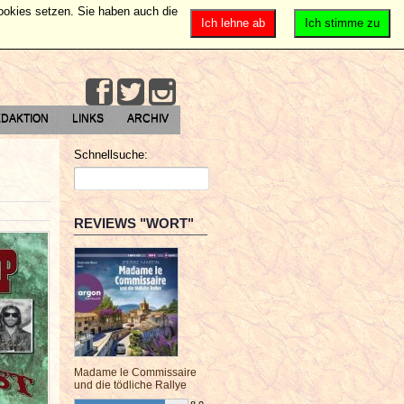
Cookies setzen. Sie haben auch die
Ich lehne ab
Ich stimme zu
DAKTION
LINKS
ARCHIV
Schnellsuche:
REVIEWS "WORT"
Madame le Commissaire
und die tödliche Rallye