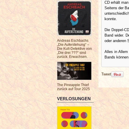
CD erhält man 
Seitens der Ba
unterschiedli
konnte.
Die Doppel-CD 
Band wider. D
Andreas Eschbachs
oder anderen S
„Die Auferstehung“ –
Die Kult-Detektive von
Alles in Alle
„Die drei ???“ sind
zurück. Erwachsen.
Bands können 
Tweet
The Pineapple Thief
zurück auf Tour 2025
VERLOSUNGEN