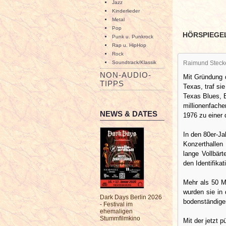
Jazz
Kinderlieder
Metal
Pop
HÖRSPIEGE
Punk u. Punkrock
Rap u. HipHop
Rock
Soundtrack/Klassik
Raimund Steck
NON-AUDIO-
Mit Gründung 
TIPPS
Texas, traf si
Texas Blues, 
millionenfache
NEWS & DATES
1976 zu einer 
In den 80er-J
Konzerthallen
lange Vollbär
den Identifika
Mehr als 50 M
wurden sie in
Dark Days Berlin 2026
bodenständige
- Festival im
ehemaligen
Stummfilmkino
Mit der jetzt p