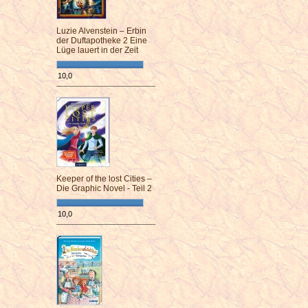
Luzie Alvenstein – Erbin
der Duftapotheke 2 Eine
Lüge lauert in der Zeit
10,0
¯¯¯¯¯¯¯¯¯¯¯¯¯¯¯¯¯¯¯¯¯¯¯¯
Keeper of the lost Cities –
Die Graphic Novel - Teil 2
10,0
¯¯¯¯¯¯¯¯¯¯¯¯¯¯¯¯¯¯¯¯¯¯¯¯