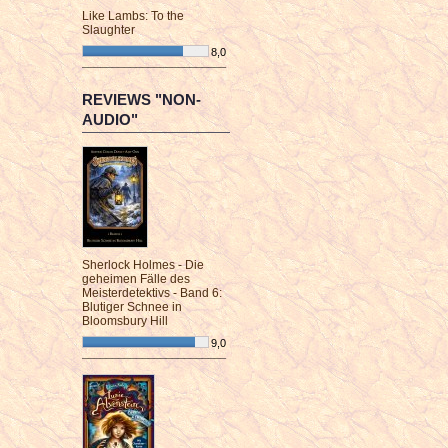
Like Lambs: To the
Slaughter
8,0
¯¯¯¯¯¯¯¯¯¯¯¯¯¯¯¯¯¯¯¯¯¯¯¯
REVIEWS "NON-
AUDIO"
Sherlock Holmes - Die
geheimen Fälle des
Meisterdetektivs - Band 6:
Blutiger Schnee in
Bloomsbury Hill
9,0
¯¯¯¯¯¯¯¯¯¯¯¯¯¯¯¯¯¯¯¯¯¯¯¯