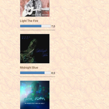
Light The Fire
7,0
¯¯¯¯¯¯¯¯¯¯¯¯¯¯¯¯¯¯¯¯¯¯¯¯
Midnight Blue
8,0
¯¯¯¯¯¯¯¯¯¯¯¯¯¯¯¯¯¯¯¯¯¯¯¯