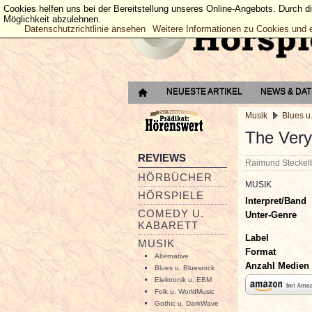
Cookies helfen uns bei der Bereitstellung unseres Online-Angebots. Durch d
Möglichkeit abzulehnen.
Datenschutzrichtlinie ansehen
Weitere Informationen zu Cookies und 
NEUESTE ARTIKEL
NEWS & DA
Musik
Blues u
The Very
REVIEWS
Raimund Stecke
HÖRBÜCHER
MUSIK
HÖRSPIELE
Interpret/Band
COMEDY U.
Unter-Genre
KABARETT
Label
MUSIK
Format
Alternative
Anzahl Medien
Blues u. Bluesrock
Elektronik u. EBM
Folk u. WorldMusic
Gothic u. DarkWave