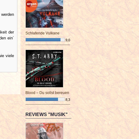
t werden
keit der
Schlafende Vulkane
den ein´
9,0
¯¯¯¯¯¯¯¯¯¯¯¯¯¯¯¯¯¯¯¯¯¯¯¯
ie viele
Blood – Du sollst bereuen
8,3
¯¯¯¯¯¯¯¯¯¯¯¯¯¯¯¯¯¯¯¯¯¯¯¯
REVIEWS "MUSIK"