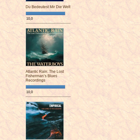
Du Bedeutest Mir Die Welt
10,0
¯¯¯¯¯¯¯¯¯¯¯¯¯¯¯¯¯¯¯¯¯¯¯¯
Atlantic Rain: The Lost
Fisherman’s Blues
Recordings
10,0
¯¯¯¯¯¯¯¯¯¯¯¯¯¯¯¯¯¯¯¯¯¯¯¯