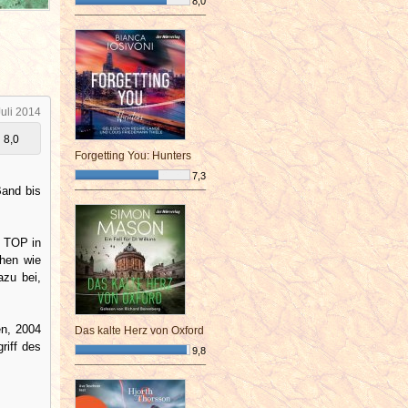
8,0
¯¯¯¯¯¯¯¯¯¯¯¯¯¯¯¯¯¯¯¯¯¯¯¯
Juli 2014
8,0
Forgetting You: Hunters
7,3
Band bis
¯¯¯¯¯¯¯¯¯¯¯¯¯¯¯¯¯¯¯¯¯¯¯¯
Z TOP in
chen wie
azu bei,
en, 2004
Das kalte Herz von Oxford
riff des
9,8
¯¯¯¯¯¯¯¯¯¯¯¯¯¯¯¯¯¯¯¯¯¯¯¯