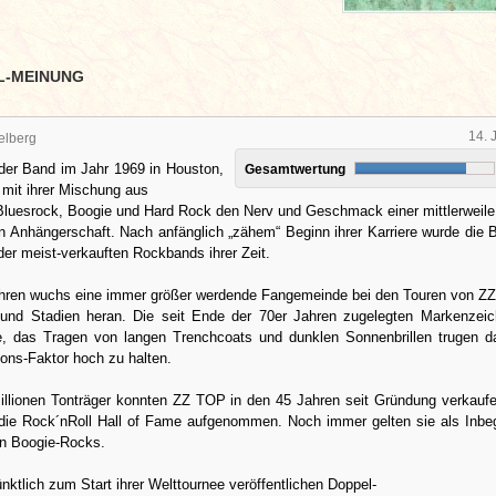
L-MEINUNG
14. 
elberg
der Band im Jahr 1969 in Houston,
Gesamtwertung
e mit ihrer Mischung aus
Bluesrock, Boogie und Hard Rock den Nerv und Geschmack einer mittlerweile
n Anhängerschaft. Nach anfänglich „zähem“ Beginn ihrer Karriere wurde die 
der meist-verkauften Rockbands ihrer Zeit.
ahren wuchs eine immer größer werdende Fangemeinde bei den Touren von Z
 und Stadien heran. Die seit Ende der 70er Jahren zugelegten Markenzei
te, das Tragen von langen Trenchcoats und dunklen Sonnenbrillen trugen d
tions-Faktor hoch zu halten.
illionen Tonträger konnten ZZ TOP in den 45 Jahren seit Gründung verkauf
 die Rock´nRoll Hall of Fame aufgenommen. Noch immer gelten sie als Inbeg
n Boogie-Rocks.
ünktlich zum Start ihrer Welttournee veröffentlichen Doppel-