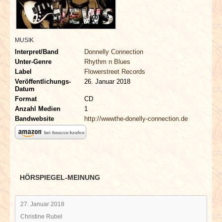
INTERVIEWS
SPECIALS
MUSIK
Interpret/Band
Donnelly Connection
REDAKTION
Unter-Genre
Rhythm n Blues
Label
Flowerstreet Records
Veröffentlichungs-
26. Januar 2018
LINKS
Datum
Format
CD
ARCHIV
Anzahl Medien
1
Bandwebsite
http://wwwthe-donelly-connection.de
HÖRSPIEGEL-MEINUNG
27. Januar 2018
Christine Rubel