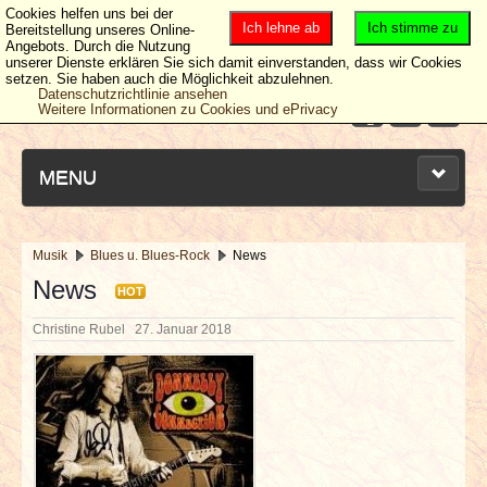
Cookies helfen uns bei der
Ich lehne ab
Ich stimme zu
Bereitstellung unseres Online-
Angebots. Durch die Nutzung
unserer Dienste erklären Sie sich damit einverstanden, dass wir Cookies
setzen. Sie haben auch die Möglichkeit abzulehnen.
Datenschutzrichtlinie ansehen
Weitere Informationen zu Cookies und ePrivacy
MENU
Musik
Blues u. Blues-Rock
News
NEUESTE ARTIKEL
News
HOT
Christine Rubel
27. Januar 2018
NEWS & DATES
BERICHTE
VERLOSUNGEN