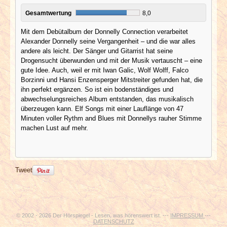
Gesamtwertung
8,0
Mit dem Debütalbum der Donnelly Connection verarbeitet
Alexander Donnelly seine Vergangenheit – und die war alles
andere als leicht. Der Sänger und Gitarrist hat seine
Drogensucht überwunden und mit der Musik vertauscht – eine
gute Idee. Auch, weil er mit Iwan Galic, Wolf Wolff, Falco
Borzinni und Hansi Enzensperger Mitstreiter gefunden hat, die
ihn perfekt ergänzen. So ist ein bodenständiges und
abwechselungsreiches Album entstanden, das musikalisch
überzeugen kann. Elf Songs mit einer Lauflänge von 47
Minuten voller Rythm and Blues mit Donnellys rauher Stimme
machen Lust auf mehr.
Tweet
© 2002 - 2026 Der Hörspiegel - Lesen, was hörenswert ist. ---
IMPRESSUM
---
DATENSCHUTZ