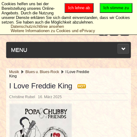
Cookies helfen uns bei der
Ich lehne ab
Ich stimme zu
Bereitstellung unseres Online-
Angebots. Durch die Nutzung
unserer Dienste erklären Sie sich damit einverstanden, dass wir Cookies
setzen. Sie haben auch die Möglichkeit abzulehnen.
Datenschutzrichtlinie ansehen
Weitere Informationen zu Cookies und ePrivacy
MENU
Musik
Blues u. Blues-Rock
I Love Freddie
King
NEUESTE ARTIKEL
I Love Freddie King
HOT
NEWS & DATES
Christine Rubel
16. März 2025
BERICHTE
VERLOSUNGEN