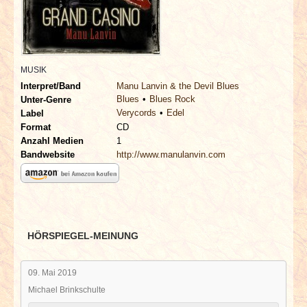
INTERVIEWS
SPECIALS
MUSIK
REDAKTION
Interpret/Band
Manu Lanvin & the Devil Blues
Blues
Blues Rock
Unter-Genre
Verycords
Edel
LINKS
Label
Format
CD
Anzahl Medien
1
ARCHIV
Bandwebsite
http://www.manulanvin.com
HÖRSPIEGEL-MEINUNG
09. Mai 2019
Michael Brinkschulte