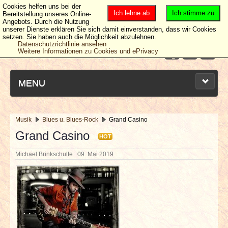
Cookies helfen uns bei der
Ich lehne ab
Ich stimme zu
Bereitstellung unseres Online-
Angebots. Durch die Nutzung
unserer Dienste erklären Sie sich damit einverstanden, dass wir Cookies
setzen. Sie haben auch die Möglichkeit abzulehnen.
Datenschutzrichtlinie ansehen
Weitere Informationen zu Cookies und ePrivacy
MENU
Musik
Blues u. Blues-Rock
Grand Casino
NEUESTE ARTIKEL
Grand Casino
HOT
Michael Brinkschulte
09. Mai 2019
NEWS & DATES
BERICHTE
VERLOSUNGEN