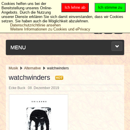
Cookies helfen uns bei der
Ich lehne ab
Ich stimme zu
Bereitstellung unseres Online-
Angebots. Durch die Nutzung
unserer Dienste erklären Sie sich damit einverstanden, dass wir Cookies
setzen. Sie haben auch die Möglichkeit abzulehnen.
Datenschutzrichtlinie ansehen
Weitere Informationen zu Cookies und ePrivacy
MENU
Musik
Alternative
watchwinders
NEUESTE ARTIKEL
watchwinders
HOT
Ecke Buck
08. Dezember 2019
NEWS & DATES
BERICHTE
VERLOSUNGEN