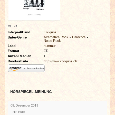
INTERVIEWS
SPECIALS
MUSIK
REDAKTION
Interpret/Band
Coilguns
Alternative Rock
Hardcore
Unter-Genre
Noise-Rock
LINKS
Label
hummus
Format
CD
ARCHIV
Anzahl Medien
1
Bandwebsite
http://www.coilguns.ch
HÖRSPIEGEL-MEINUNG
08. Dezember 2019
Ecke Buck