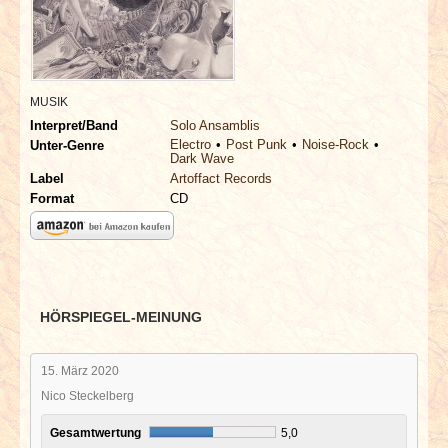
INTERVIEWS
SPECIALS
MUSIK
REDAKTION
Interpret/Band
Solo Ansamblis
Electro
Post Punk
Noise-Rock
Unter-Genre
Dark Wave
LINKS
Label
Artoffact Records
Format
CD
ARCHIV
HÖRSPIEGEL-MEINUNG
15. März 2020
Nico Steckelberg
Gesamtwertung
5,0