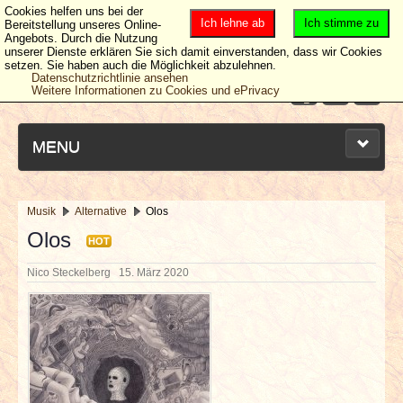
Cookies helfen uns bei der
Ich lehne ab
Ich stimme zu
Bereitstellung unseres Online-
Angebots. Durch die Nutzung
unserer Dienste erklären Sie sich damit einverstanden, dass wir Cookies
setzen. Sie haben auch die Möglichkeit abzulehnen.
Datenschutzrichtlinie ansehen
Weitere Informationen zu Cookies und ePrivacy
MENU
Musik
Alternative
Olos
NEUESTE ARTIKEL
Olos
HOT
Nico Steckelberg
15. März 2020
NEWS & DATES
BERICHTE
VERLOSUNGEN