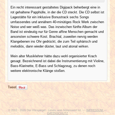
Ein recht interessant gestaltetes Digipack beherbergt eine in
rot gehaltene Papphülle, in der die CD steckt. Die CD selbst ist
Lagestätte für ein inklusive Bonustrack sechs Songs
umfassendes und annähern 40-minütiges Rock Werk zwischen
Noise und wer weiß was. Das inzwischen fünfte Album der
Band ist eindeutig nur für Genre affine Menschen gemacht und
ansonsten schwere Kost. Brachial, zuweilen nervig werden
Klangebenen ins Ohr gedrückt, die zum Teil sphärisch und
melodiös, dann wieder düster, laut und atonal wirken.
Mein alter Musiklehrer hätte dazu wohl organisierter Krach
gesagt. Bezeichnend ist dabei die Instrumentierung mit Violine,
Bass-Klarinette, E-Bass und Schlagzeug, zu denen noch
weitere elektronische Klänge stoßen.
Tweet
© 2002 - 2026 Der Hörspiegel - Lesen, was hörenswert ist. ---
IMPRESSUM
---
DATENSCHUTZ