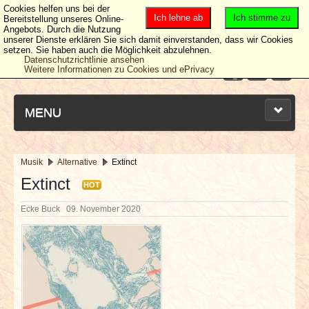
Cookies helfen uns bei der
Ich lehne ab
Ich stimme zu
Bereitstellung unseres Online-
Angebots. Durch die Nutzung
unserer Dienste erklären Sie sich damit einverstanden, dass wir Cookies
setzen. Sie haben auch die Möglichkeit abzulehnen.
Datenschutzrichtlinie ansehen
Weitere Informationen zu Cookies und ePrivacy
MENU
Musik
Alternative
Extinct
NEUESTE ARTIKEL
Extinct
HOT
Ecke Buck
09. November 2020
NEWS & DATES
BERICHTE
VERLOSUNGEN