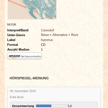
INTERVIEWS
SPECIALS
MUSIK
REDAKTION
Interpret/Band
Convulsif
Noise
Alternative
Rock
Unter-Genre
LINKS
Label
hummus
Format
CD
Anzahl Medien
1
ARCHIV
HÖRSPIEGEL-MEINUNG
09. November 2020
Ecke Buck
Gesamtwertung
5,0