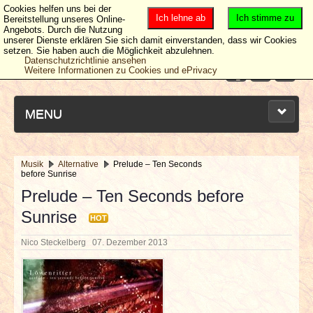
Cookies helfen uns bei der
Ich lehne ab
Ich stimme zu
Bereitstellung unseres Online-
Angebots. Durch die Nutzung
unserer Dienste erklären Sie sich damit einverstanden, dass wir Cookies
setzen. Sie haben auch die Möglichkeit abzulehnen.
Datenschutzrichtlinie ansehen
Weitere Informationen zu Cookies und ePrivacy
MENU
Musik
Alternative
Prelude – Ten Seconds
before Sunrise
NEUESTE ARTIKEL
Prelude – Ten Seconds before
Sunrise
NEWS & DATES
HOT
Nico Steckelberg
07. Dezember 2013
BERICHTE
VERLOSUNGEN