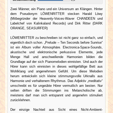
Zwei Männer, ein Piano und ein Universum an Klängen. Hinter
dem Pseudonym LÖWENRITTER stecken Harald Löwy
(Mitbegründer der Heavenly-Voices-Waver CHANDEEN und
Labelchef von Kalinkaland Records) und Dirk Ritter (DARK
ORANGE, SEASURFER)
LÖWENRITTER zu beschreiben ist nicht ganz so einfach, und
eigentlich doch schon. „Prelude – Ten Seconds before Sunrise“
ist ein Album voller Atmosphäre. Electronica-Space-Sounds,
akustische und elektronische perkussive Elemente, jede
Menge Hall und anschwellende Harmonien bilden die
Grundlage auf der sich Pianomelodien einnisten. Und auch der
Hörer kann sich einnisten in dieses wohlgefällige Bett aus
Wohlklang und angenehmem Gefühl. Um diese Melodien
herum entwickeln sich kleine stimmungsvolle Urknalls aus
Harmonie und verhaltenem Rhythmus. Das Adjektiv „meditativ“
umschreibt es für ungeübte Hörer vermutlich am besten. Nur
selten driften die Stimmungen ins Melancholische ab,
meistens darf man sich entspannt und angenehm stimuliert
zurücklehnen.
Der einzige Nachteil aus Sicht eines Nicht-Ambient-