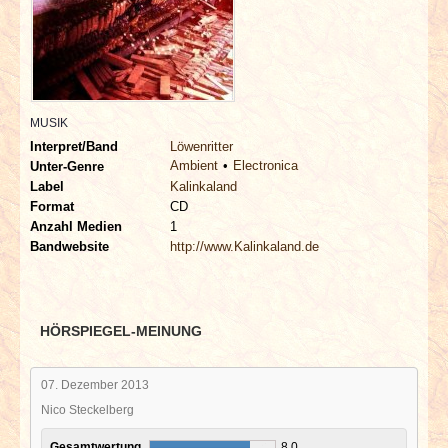
INTERVIEWS
SPECIALS
REDAKTION
MUSIK
Interpret/Band
Löwenritter
LINKS
Ambient
Electronica
Unter-Genre
Label
Kalinkaland
Format
CD
ARCHIV
Anzahl Medien
1
Bandwebsite
http://www.Kalinkaland.de
HÖRSPIEGEL-MEINUNG
07. Dezember 2013
Nico Steckelberg
Gesamtwertung
8,0