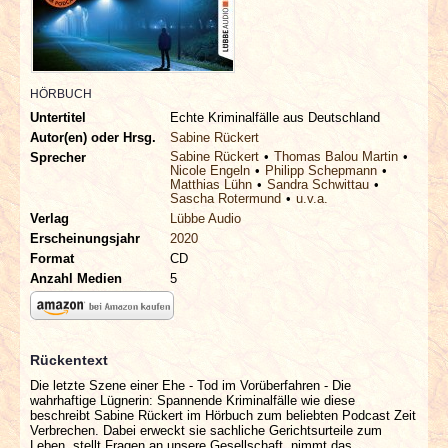
INTERVIEWS
SPECIALS
HÖRBUCH
REDAKTION
Untertitel
Echte Kriminalfälle aus Deutschland
Autor(en) oder Hrsg.
Sabine Rückert
Sabine Rückert
Thomas Balou Martin
Sprecher
LINKS
Nicole Engeln
Philipp Schepmann
Matthias Lühn
Sandra Schwittau
Sascha Rotermund
u.v.a.
ARCHIV
Verlag
Lübbe Audio
Erscheinungsjahr
2020
Format
CD
Anzahl Medien
5
Rückentext
Die letzte Szene einer Ehe - Tod im Vorüberfahren - Die
wahrhaftige Lügnerin: Spannende Kriminalfälle wie diese
beschreibt Sabine Rückert im Hörbuch zum beliebten Podcast Zeit
Verbrechen. Dabei erweckt sie sachliche Gerichtsurteile zum
Leben, stellt Fragen an unsere Gesellschaft, nimmt das