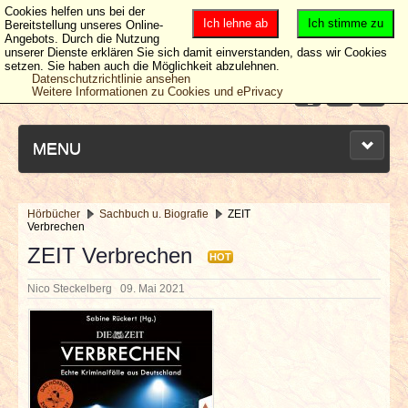
Cookies helfen uns bei der
Ich lehne ab
Ich stimme zu
Bereitstellung unseres Online-
Angebots. Durch die Nutzung
unserer Dienste erklären Sie sich damit einverstanden, dass wir Cookies
setzen. Sie haben auch die Möglichkeit abzulehnen.
Datenschutzrichtlinie ansehen
Weitere Informationen zu Cookies und ePrivacy
MENU
Hörbücher
Sachbuch u. Biografie
ZEIT
Verbrechen
NEUESTE ARTIKEL
ZEIT Verbrechen
HOT
NEWS & DATES
Nico Steckelberg
09. Mai 2021
BERICHTE
VERLOSUNGEN