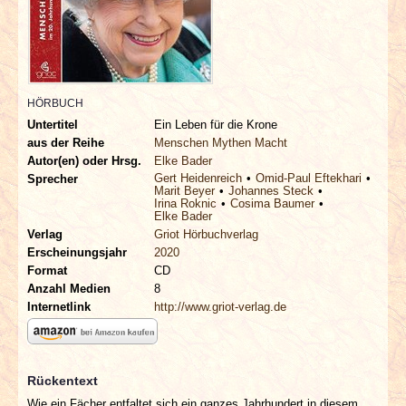
INTERVIEWS
SPECIALS
REDAKTION
HÖRBUCH
Untertitel
Ein Leben für die Krone
aus der Reihe
Menschen Mythen Macht
LINKS
Autor(en) oder Hrsg.
Elke Bader
Gert Heidenreich
Omid-Paul Eftekhari
Sprecher
Marit Beyer
Johannes Steck
ARCHIV
Irina Roknic
Cosima Baumer
Elke Bader
Verlag
Griot Hörbuchverlag
Erscheinungsjahr
2020
Format
CD
Anzahl Medien
8
Internetlink
http://www.griot-verlag.de
Rückentext
Wie ein Fächer entfaltet sich ein ganzes Jahrhundert in diesem