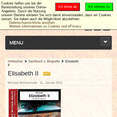
Cookies helfen uns bei der
Ich lehne ab
Ich stimme zu
Bereitstellung unseres Online-
Angebots. Durch die Nutzung
unserer Dienste erklären Sie sich damit einverstanden, dass wir Cookies
setzen. Sie haben auch die Möglichkeit abzulehnen.
Datenschutzrichtlinie ansehen
Weitere Informationen zu Cookies und ePrivacy
MENU
Hörbücher
Sachbuch u. Biografie
Elisabeth
II
NEUESTE ARTIKEL
Elisabeth II
HOT
NEWS & DATES
Michael Brinkschulte
31. Januar 2021
BERICHTE
VERLOSUNGEN