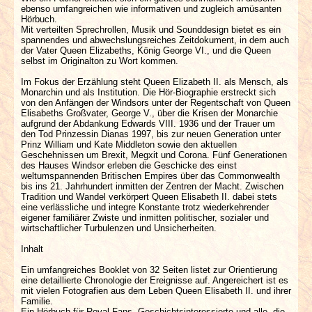
ebenso umfangreichen wie informativen und zugleich amüsanten
Hörbuch.
Mit verteilten Sprechrollen, Musik und Sounddesign bietet es ein
spannendes und abwechslungsreiches Zeitdokument, in dem auch
der Vater Queen Elizabeths, König George VI., und die Queen
selbst im Originalton zu Wort kommen.
Im Fokus der Erzählung steht Queen Elizabeth II. als Mensch, als
Monarchin und als Institution. Die Hör-Biographie erstreckt sich
von den Anfängen der Windsors unter der Regentschaft von Queen
Elisabeths Großvater, George V., über die Krisen der Monarchie
aufgrund der Abdankung Edwards VIII. 1936 und der Trauer um
den Tod Prinzessin Dianas 1997, bis zur neuen Generation unter
Prinz William und Kate Middleton sowie den aktuellen
Geschehnissen um Brexit, Megxit und Corona. Fünf Generationen
des Hauses Windsor erleben die Geschicke des einst
weltumspannenden Britischen Empires über das Commonwealth
bis ins 21. Jahrhundert inmitten der Zentren der Macht. Zwischen
Tradition und Wandel verkörpert Queen Elisabeth II. dabei stets
eine verlässliche und integre Konstante trotz wiederkehrender
eigener familiärer Zwiste und inmitten politischer, sozialer und
wirtschaftlicher Turbulenzen und Unsicherheiten.
Inhalt
Ein umfangreiches Booklet von 32 Seiten listet zur Orientierung
eine detaillierte Chronologie der Ereignisse auf. Angereichert ist es
mit vielen Fotografien aus dem Leben Queen Elisabeth II. und ihrer
Familie.
Ein Hörbuch für Royal-Fans, Geschichtsinteressierte und alle, die