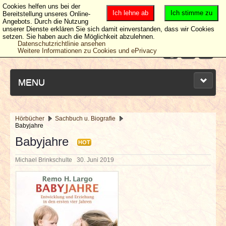
Cookies helfen uns bei der
Ich lehne ab
Ich stimme zu
Bereitstellung unseres Online-
Angebots. Durch die Nutzung
unserer Dienste erklären Sie sich damit einverstanden, dass wir Cookies
setzen. Sie haben auch die Möglichkeit abzulehnen.
Datenschutzrichtlinie ansehen
Weitere Informationen zu Cookies und ePrivacy
MENU
Hörbücher
Sachbuch u. Biografie
Babyjahre
NEUESTE ARTIKEL
Babyjahre
HOT
NEWS & DATES
Michael Brinkschulte
30. Juni 2019
BERICHTE
VERLOSUNGEN