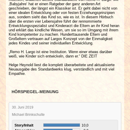
‚Babyjahre‘ hat er einen Ratgeber der ganz anderen Art
geschrieben, der längst ein Klassiker ist. Er geht dabei nicht von
einer idealen Entwicklung oder von festen Erziehungsprinzipien
aus, sondern sieht das Kind so, wie es ist. In diesem Hörbuch
über die ersten vier Lebensjahre führt der rennommierte
Entwicklungsspezialist und Kinderarzt die Eltern an ihr Kind heran
und erklärt das kindliche Wesen, um sie so im Umgang mit ihrem
Kind kompetenter zu machen. Hunderttausende Eltern und
Großeltern vertrauen auf Largos Konzept von der Einmaligkeit
jedes Kindes und seiner individuellen Entwicklung.
„Remo H. Largo ist eine Institution. Wenn einer etwas darüber
weiß, wie Kinder sich entwickeln, dann er.“ DIE ZEIT
Helge Heynold liest die komplett überarbeitete und aktualisierte
Neuausgabe des Standardwerks klug, verständlich und mit viel
Empathie.
HÖRSPIEGEL-MEINUNG
30. Juni 2019
Michael Brinkschulte
Story/Inhalt
10,0