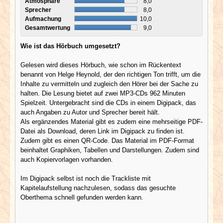
Atmosphäre
8,0
Sprecher
8,0
Aufmachung
10,0
Gesamtwertung
9,0
Wie ist das Hörbuch umgesetzt?
Gelesen wird dieses Hörbuch, wie schon im Rückentext
benannt von Helge Heynold, der den richtigen Ton trifft, um die
Inhalte zu vermitteln und zugleich den Hörer bei der Sache zu
halten. Die Lesung bietet auf zwei MP3-CDs 962 Minuten
Spielzeit. Untergebracht sind die CDs in einem Digipack, das
auch Angaben zu Autor und Sprecher bereit hält.
Als ergänzendes Material gibt es zudem eine mehrseitige PDF-
Datei als Download, deren Link im Digipack zu finden ist.
Zudem gibt es einen QR-Code. Das Material im PDF-Format
beinhaltet Graphiken, Tabellen und Darstellungen. Zudem sind
auch Kopiervorlagen vorhanden.
Im Digipack selbst ist noch die Trackliste mit
Kapitelaufstellung nachzulesen, sodass das gesuchte
Oberthema schnell gefunden werden kann.