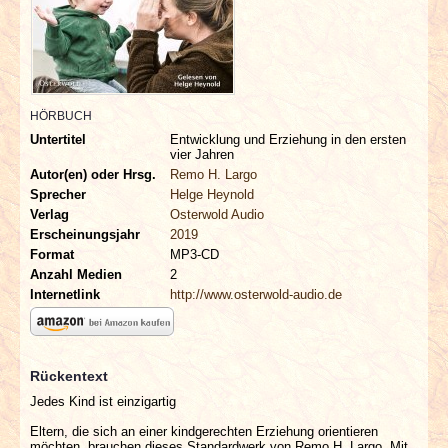
INTERVIEWS
SPECIALS
REDAKTION
HÖRBUCH
Untertitel
Entwicklung und Erziehung in den ersten
vier Jahren
LINKS
Autor(en) oder Hrsg.
Remo H. Largo
Sprecher
Helge Heynold
Verlag
Osterwold Audio
ARCHIV
Erscheinungsjahr
2019
Format
MP3-CD
Anzahl Medien
2
Internetlink
http://www.osterwold-audio.de
Rückentext
Jedes Kind ist einzigartig
Eltern, die sich an einer kindgerechten Erziehung orientieren
möchten, brauchen dieses Standardwerk von Remo H. Largo. Mit