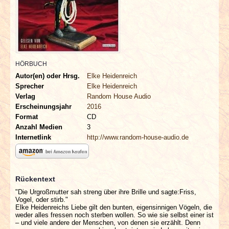
INTERVIEWS
SPECIALS
REDAKTION
HÖRBUCH
Autor(en) oder Hrsg.
Elke Heidenreich
LINKS
Sprecher
Elke Heidenreich
Verlag
Random House Audio
Erscheinungsjahr
2016
ARCHIV
Format
CD
Anzahl Medien
3
Internetlink
http://www.random-house-audio.de
Rückentext
"Die Urgroßmutter sah streng über ihre Brille und sagte:Friss,
Vogel, oder stirb."
Elke Heidenreichs Liebe gilt den bunten, eigensinnigen Vögeln, die
weder alles fressen noch sterben wollen. So wie sie selbst einer ist
– und viele andere der Menschen, von denen sie erzählt. Denn