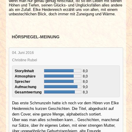
wenn man nur genau genug hinschaut, ist so ein Leben mit seinen
Höhen und Tiefen, seinen Glücks- und Unglücksfällen alles andere
als ein Zufall. Elke Heidenreich erzählt uns von allen, mit einem
unbestechlichen Blick, doch immer mit Zuneigung und Wärme.
HÖRSPIEGEL-MEINUNG
04. Juni 2016
Christine Rubel
Story/Inhalt
8,0
Atmosphäre
8,0
Sprecher
8,0
Aufmachung
9,0
Gesamtwertung
8,3
Das erste Schmunzeln hatte ich noch vor dem Hören von Elke
Heidenreichs kurzen Geschichten. Die Titel, abgedruckt auf
dem Cover, eine ganze Menge, alphabetisch sortiert.
Über was man alles schreiben kann... Geschichten, manchmal
nur Sätze, über ihr eigenes Leben, mit einer strengen Mutter,
über ungewöhnliche Geburtstagsfeiern, alte Freunde,