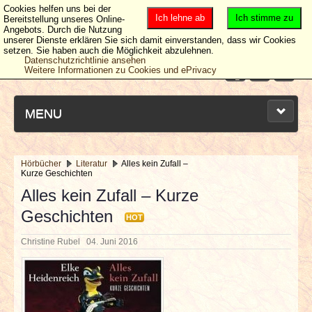
Cookies helfen uns bei der
Ich lehne ab
Ich stimme zu
Bereitstellung unseres Online-
Angebots. Durch die Nutzung
unserer Dienste erklären Sie sich damit einverstanden, dass wir Cookies
setzen. Sie haben auch die Möglichkeit abzulehnen.
Datenschutzrichtlinie ansehen
Weitere Informationen zu Cookies und ePrivacy
MENU
Hörbücher
Literatur
Alles kein Zufall –
Kurze Geschichten
NEUESTE ARTIKEL
Alles kein Zufall – Kurze
Geschichten
NEWS & DATES
HOT
Christine Rubel
04. Juni 2016
BERICHTE
VERLOSUNGEN