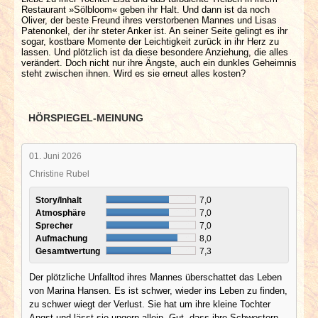
Restaurant »Sölbloom« geben ihr Halt. Und dann ist da noch
Oliver, der beste Freund ihres verstorbenen Mannes und Lisas
Patenonkel, der ihr steter Anker ist. An seiner Seite gelingt es ihr
sogar, kostbare Momente der Leichtigkeit zurück in ihr Herz zu
lassen. Und plötzlich ist da diese besondere Anziehung, die alles
verändert. Doch nicht nur ihre Ängste, auch ein dunkles Geheimnis
steht zwischen ihnen. Wird es sie erneut alles kosten?
HÖRSPIEGEL-MEINUNG
01. Juni 2026
Christine Rubel
Story/Inhalt
7,0
Atmosphäre
7,0
Sprecher
7,0
Aufmachung
8,0
Gesamtwertung
7,3
Der plötzliche Unfalltod ihres Mannes überschattet das Leben
von Marina Hansen. Es ist schwer, wieder ins Leben zu finden,
zu schwer wiegt der Verlust. Sie hat um ihre kleine Tochter
Angst und lässt sie ungern allein. Gut, dass ihre Schwestern