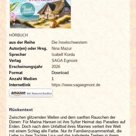
INTERVIEWS
SPECIALS
REDAKTION
HÖRBUCH
aus der Reihe
Die Inselschwestern
Autor(en) oder Hrsg.
Nina Mazur
LINKS
Sprecher
Isabell Korda
Verlag
SAGA Egmont
ARCHIV
Erscheinungsjahr
2026
Format
Download
Anzahl Medien
1
Internetlink
https://www.sagaegmont.de
Rückentext
Zwischen glitzernden Wellen und dem sanften Rauschen der
Dünen: Für Marina Hansen ist ihre Sylter Heimat das Paradies auf
Erden. Doch nach dem Unfalltod ihres Mannes verliert ihre Welt
mit einem Schlag alle Farbe. Nur ihr Familienzusammenhalt, die
Liebe zu ihrer Tochter Lisa und das turbulente Treiben in ihrem