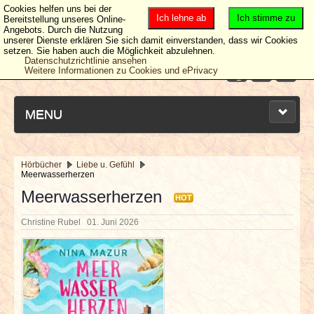
Cookies helfen uns bei der
Ich lehne ab
Ich stimme zu
Bereitstellung unseres Online-
Angebots. Durch die Nutzung
unserer Dienste erklären Sie sich damit einverstanden, dass wir Cookies
setzen. Sie haben auch die Möglichkeit abzulehnen.
Datenschutzrichtlinie ansehen
Weitere Informationen zu Cookies und ePrivacy
MENU
Hörbücher
Liebe u. Gefühl
Meerwasserherzen
NEUESTE ARTIKEL
Meerwasserherzen
HOT
NEWS & DATES
Christine Rubel
01. Juni 2026
BERICHTE
VERLOSUNGEN