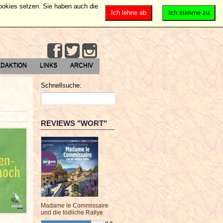
Cookies setzen. Sie haben auch die
Ich lehne ab
Ich stimme zu
DAKTION
LINKS
ARCHIV
Schnellsuche:
REVIEWS "WORT"
Madame le Commissaire
und die tödliche Rallye