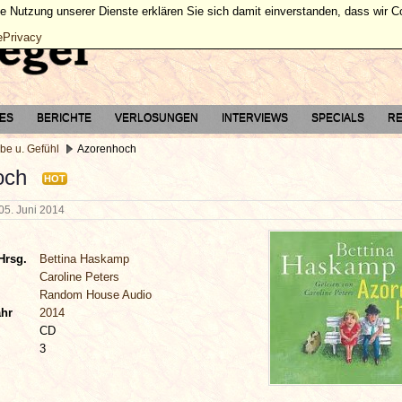
ie Nutzung unserer Dienste erklären Sie sich damit einverstanden, dass wir 
ePrivacy
TES
BERICHTE
VERLOSUNGEN
INTERVIEWS
SPECIALS
RE
be u. Gefühl
Azorenhoch
och
HOT
05. Juni 2014
Hrsg.
Bettina Haskamp
Caroline Peters
Random House Audio
ahr
2014
CD
3