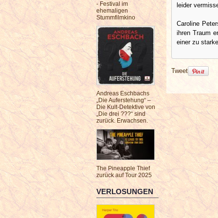
- Festival im
leider vermiss
ehemaligen
Stummfilmkino
Caroline Peter
ihren Traum er
einer zu stark
Tweet
Andreas Eschbachs
„Die Auferstehung“ –
Die Kult-Detektive von
„Die drei ???“ sind
zurück. Erwachsen.
The Pineapple Thief
zurück auf Tour 2025
VERLOSUNGEN