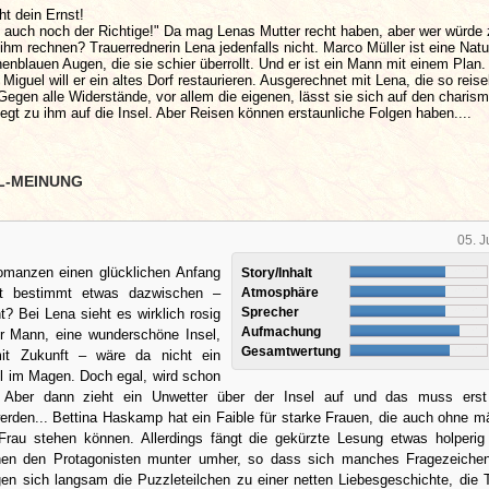
ht dein Ernst!
 auch noch der Richtige!" Da mag Lenas Mutter recht haben, aber wer würde
ihm rechnen? Trauerrednerin Lena jedenfalls nicht. Marco Müller ist eine Nat
henblauen Augen, die sie schier überrollt. Und er ist ein Mann mit einem Plan.
iguel will er ein altes Dorf restaurieren. Ausgerechnet mit Lena, die so reisel
egen alle Widerstände, vor allem die eigenen, lässt sie sich auf den charis
iegt zu ihm auf die Insel. Aber Reisen können erstaunliche Folgen haben....
L-MEINUNG
05. J
manzen einen glücklichen Anfang
Story/Inhalt
t bestimmt etwas dazwischen –
Atmosphäre
Sprecher
t? Bei Lena sieht es wirklich rosig
Aufmachung
er Mann, eine wunderschöne Insel,
Gesamtwertung
mit Zukunft – wäre da nicht ein
l im Magen. Doch egal, wird schon
. Aber dann zieht ein Unwetter über der Insel auf und das muss erst
erden... Bettina Haskamp hat ein Faible für starke Frauen, die auch ohne m
 Frau stehen können. Allerdings fängt die gekürzte Lesung etwas holperi
hen den Protagonisten munter umher, so dass sich manches Fragezeichen
en sich langsam die Puzzleteilchen zu einer netten Liebesgeschichte, die 