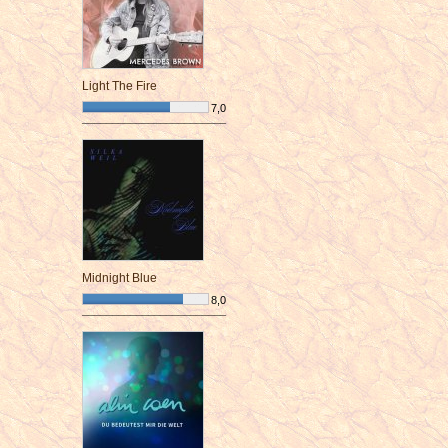
Light The Fire
7,0
¯¯¯¯¯¯¯¯¯¯¯¯¯¯¯¯¯¯¯¯¯¯¯¯
Midnight Blue
8,0
¯¯¯¯¯¯¯¯¯¯¯¯¯¯¯¯¯¯¯¯¯¯¯¯