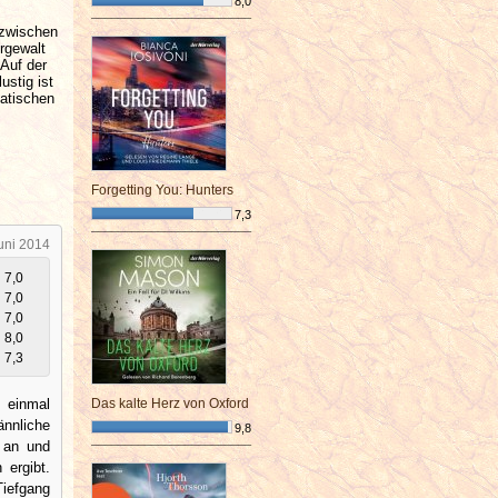
8,0
¯¯¯¯¯¯¯¯¯¯¯¯¯¯¯¯¯¯¯¯¯¯¯¯
 zwischen
urgewalt
 Auf der
ustig ist
matischen
Forgetting You: Hunters
7,3
¯¯¯¯¯¯¯¯¯¯¯¯¯¯¯¯¯¯¯¯¯¯¯¯
uni 2014
7,0
7,0
7,0
8,0
7,3
 einmal
Das kalte Herz von Oxford
ännliche
9,8
g an und
¯¯¯¯¯¯¯¯¯¯¯¯¯¯¯¯¯¯¯¯¯¯¯¯
 ergibt.
Tiefgang