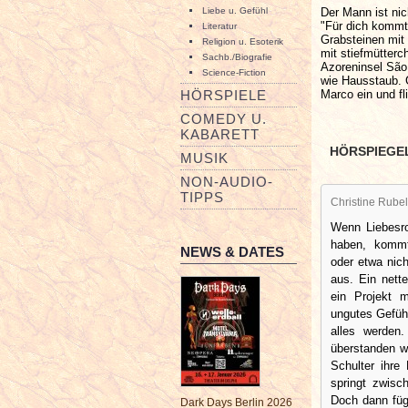
Der Mann ist nic
Liebe u. Gefühl
"Für dich kommt
Literatur
Grabsteinen mit 
Religion u. Esoterik
mit stiefmütterc
Sachb./Biografie
Azoreninsel São M
Science-Fiction
wie Hausstaub. G
Marco ein und fl
HÖRSPIELE
COMEDY U.
KABARETT
HÖRSPIEGE
MUSIK
NON-AUDIO-
TIPPS
Christine Rubel
Wenn Liebesro
haben, komm
NEWS & DATES
oder etwa nich
aus. Ein nett
ein Projekt 
ungutes Gefüh
alles werden
überstanden w
Schulter ihre
springt zwisc
Doch dann füg
Dark Days Berlin 2026