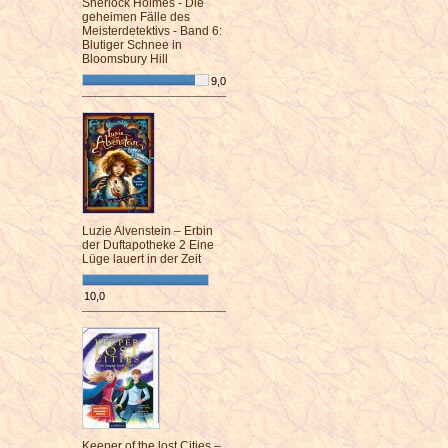
Sherlock Holmes - Die
geheimen Fälle des
Meisterdetektivs - Band 6:
Blutiger Schnee in
Bloomsbury Hill
9,0
¯¯¯¯¯¯¯¯¯¯¯¯¯¯¯¯¯¯¯¯¯¯¯¯
Luzie Alvenstein – Erbin
der Duftapotheke 2 Eine
Lüge lauert in der Zeit
10,0
¯¯¯¯¯¯¯¯¯¯¯¯¯¯¯¯¯¯¯¯¯¯¯¯
Keeper of the lost Cities –