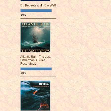
Du Bedeutest Mir Die Welt
10,0
¯¯¯¯¯¯¯¯¯¯¯¯¯¯¯¯¯¯¯¯¯¯¯¯
Atlantic Rain: The Lost
Fisherman’s Blues
Recordings
10,0
¯¯¯¯¯¯¯¯¯¯¯¯¯¯¯¯¯¯¯¯¯¯¯¯