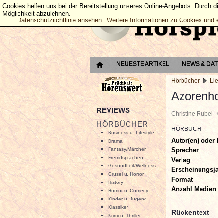
Cookies helfen uns bei der Bereitstellung unseres Online-Angebots. Durch d
Möglichkeit abzulehnen.
Datenschutzrichtlinie ansehen
Weitere Informationen zu Cookies und 
NEUESTE ARTIKEL
NEWS & DA
Hörbücher
Lie
Azorenh
REVIEWS
Christine Rubel
HÖRBÜCHER
HÖRBUCH
Business u. Lifestyle
Autor(en) oder 
Drama
Sprecher
Fantasy/Märchen
Fremdsprachen
Verlag
Gesundheit/Wellness
Erscheinungsj
Grusel u. Horror
Format
History
Anzahl Medien
Humor u. Comedy
Kinder u. Jugend
Klassiker
Rückentext
Krimi u. Thriller