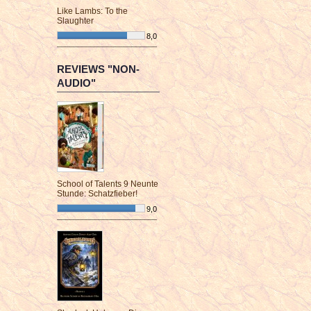
Like Lambs: To the
Slaughter
8,0
¯¯¯¯¯¯¯¯¯¯¯¯¯¯¯¯¯¯¯¯¯¯¯¯
REVIEWS "NON-
AUDIO"
School of Talents 9 Neunte
Stunde: Schatzfieber!
9,0
¯¯¯¯¯¯¯¯¯¯¯¯¯¯¯¯¯¯¯¯¯¯¯¯