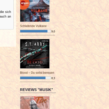
die sich
 auch an
Schlafende Vulkane
9,0
¯¯¯¯¯¯¯¯¯¯¯¯¯¯¯¯¯¯¯¯¯¯¯¯
Blood – Du sollst bereuen
8,3
¯¯¯¯¯¯¯¯¯¯¯¯¯¯¯¯¯¯¯¯¯¯¯¯
REVIEWS "MUSIK"