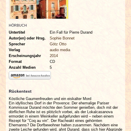
INTERVIEWS
SPECIALS
HÖRBUCH
Untertitel
Ein Fall für Pierre Durand
REDAKTION
Autor(en) oder Hrsg.
Sophie Bonnet
Sprecher
Götz Otto
LINKS
Verlag
audio media
Erscheinungsjahr
2014
Format
CD
ARCHIV
Anzahl Medien
5
Rückentext
Köstliche Gaumenfreuden und ein eiskalter Mord
Ein idyllisches Dorf in der Provence: Der ehemalige Pariser
Kommissar Durand möchte den Sommer genießen, doch mit der
dörflichen Ruhe ist es plötzlich vorbei, als der Lokalcasanova
ermordet in einem Weinkeller aufgefunden wird – neben einem
Rezept für "Coq au vin". Der Racheakt eines gehörnten
Ehemanns? Die Dorfbewohner halten zusammen. Nachdem eine
zweite Leiche gefunden wird, ahnt Durand, dass sich hier Abgründe