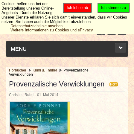
Cookies helfen uns bei der
Ich lehne ab
Ich stimme zu
Bereitstellung unseres Online-
Angebots. Durch die Nutzung
unserer Dienste erklären Sie sich damit einverstanden, dass wir Cookies
setzen. Sie haben auch die Möglichkeit abzulehnen.
Datenschutzrichtlinie ansehen
Weitere Informationen zu Cookies und ePrivacy
MENU
Hörbücher
Krimi u. Thriller
Provenzalische
Verwicklungen
NEUESTE ARTIKEL
Provenzalische Verwicklungen
HOT
NEWS & DATES
Christine Rubel
01. Mai 2014
BERICHTE
VERLOSUNGEN