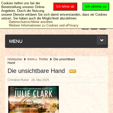
Cookies helfen uns bei der
Ich lehne ab
Ich stimme zu
Bereitstellung unseres Online-
Angebots. Durch die Nutzung
unserer Dienste erklären Sie sich damit einverstanden, dass wir Cookies
setzen. Sie haben auch die Möglichkeit abzulehnen.
Datenschutzrichtlinie ansehen
Weitere Informationen zu Cookies und ePrivacy
MENU
Hörbücher
Krimi u. Thriller
Die unsichtbare
Hand
NEUESTE ARTIKEL
Die unsichtbare Hand
HOT
NEWS & DATES
Christine Rubel
28. Mai 2025
BERICHTE
VERLOSUNGEN