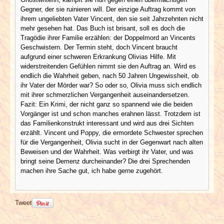
Gegner, der sie ruinieren will. Der einzige Auftrag kommt von
ihrem ungeliebten Vater Vincent, den sie seit Jahrzehnten nicht
mehr gesehen hat. Das Buch ist brisant, soll es doch die
Tragödie ihrer Familie erzählen: der Doppelmord an Vincents
Geschwistern. Der Termin steht, doch Vincent braucht
aufgrund einer schweren Erkrankung Olivias Hilfe. Mit
widerstreitenden Gefühlen nimmt sie den Auftrag an. Wird es
endlich die Wahrheit geben, nach 50 Jahren Ungewissheit, ob
ihr Vater der Mörder war? So oder so, Olivia muss sich endlich
mit ihrer schmerzlichen Vergangenheit auseinandersetzen.
Fazit: Ein Krimi, der nicht ganz so spannend wie die beiden
Vorgänger ist und schon manches erahnen lässt. Trotzdem ist
das Familienkonstrukt interessant und wird aus drei Sichten
erzählt. Vincent und Poppy, die ermordete Schwester sprechen
für die Vergangenheit, Olivia sucht in der Gegenwart nach alten
Beweisen und der Wahrheit. Was verbirgt ihr Vater, und was
bringt seine Demenz durcheinander? Die drei Sprechenden
machen ihre Sache gut, ich habe gerne zugehört.
Tweet