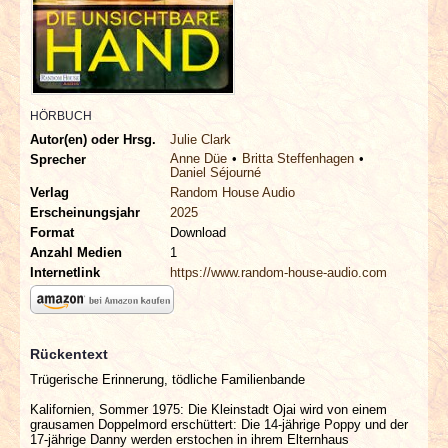
INTERVIEWS
SPECIALS
REDAKTION
HÖRBUCH
Autor(en) oder Hrsg.
Julie Clark
Anne Düe
Britta Steffenhagen
Sprecher
LINKS
Daniel Séjourné
Verlag
Random House Audio
Erscheinungsjahr
2025
ARCHIV
Format
Download
Anzahl Medien
1
Internetlink
https://www.random-house-audio.com
Rückentext
Trügerische Erinnerung, tödliche Familienbande
Kalifornien, Sommer 1975: Die Kleinstadt Ojai wird von einem
grausamen Doppelmord erschüttert: Die 14-jährige Poppy und der
17-jährige Danny werden erstochen in ihrem Elternhaus