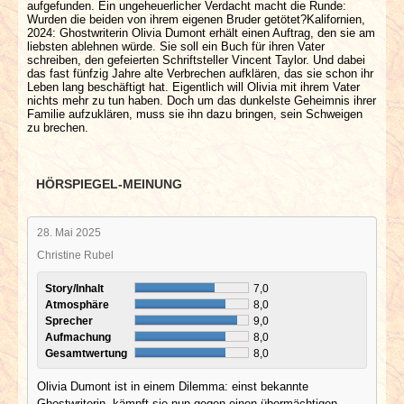
aufgefunden. Ein ungeheuerlicher Verdacht macht die Runde:
Wurden die beiden von ihrem eigenen Bruder getötet?Kalifornien,
2024: Ghostwriterin Olivia Dumont erhält einen Auftrag, den sie am
liebsten ablehnen würde. Sie soll ein Buch für ihren Vater
schreiben, den gefeierten Schriftsteller Vincent Taylor. Und dabei
das fast fünfzig Jahre alte Verbrechen aufklären, das sie schon ihr
Leben lang beschäftigt hat. Eigentlich will Olivia mit ihrem Vater
nichts mehr zu tun haben. Doch um das dunkelste Geheimnis ihrer
Familie aufzuklären, muss sie ihn dazu bringen, sein Schweigen
zu brechen.
HÖRSPIEGEL-MEINUNG
28. Mai 2025
Christine Rubel
Story/Inhalt
7,0
Atmosphäre
8,0
Sprecher
9,0
Aufmachung
8,0
Gesamtwertung
8,0
Olivia Dumont ist in einem Dilemma: einst bekannte
Ghostwriterin, kämpft sie nun gegen einen übermächtigen