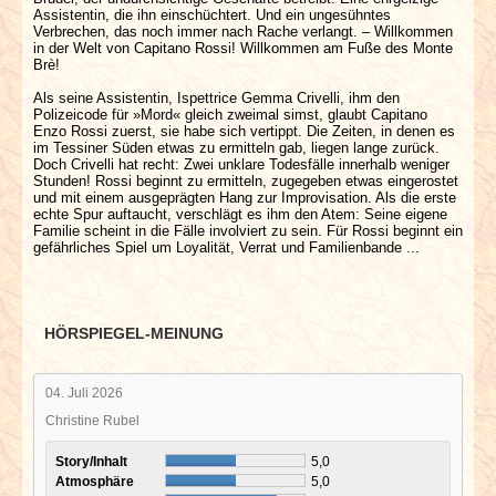
Assistentin, die ihn einschüchtert. Und ein ungesühntes
Verbrechen, das noch immer nach Rache verlangt. – Willkommen
in der Welt von Capitano Rossi! Willkommen am Fuße des Monte
Brè!
Als seine Assistentin, Ispettrice Gemma Crivelli, ihm den
Polizeicode für »Mord« gleich zweimal simst, glaubt Capitano
Enzo Rossi zuerst, sie habe sich vertippt. Die Zeiten, in denen es
im Tessiner Süden etwas zu ermitteln gab, liegen lange zurück.
Doch Crivelli hat recht: Zwei unklare Todesfälle innerhalb weniger
Stunden! Rossi beginnt zu ermitteln, zugegeben etwas eingerostet
und mit einem ausgeprägten Hang zur Improvisation. Als die erste
echte Spur auftaucht, verschlägt es ihm den Atem: Seine eigene
Familie scheint in die Fälle involviert zu sein. Für Rossi beginnt ein
gefährliches Spiel um Loyalität, Verrat und Familienbande ...
HÖRSPIEGEL-MEINUNG
04. Juli 2026
Christine Rubel
Story/Inhalt
5,0
Atmosphäre
5,0