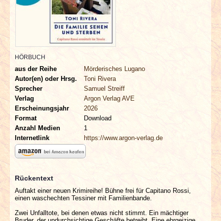
INTERVIEWS
SPECIALS
REDAKTION
HÖRBUCH
aus der Reihe
Mörderisches Lugano
Autor(en) oder Hrsg.
Toni Rivera
LINKS
Sprecher
Samuel Streiff
Verlag
Argon Verlag AVE
ARCHIV
Erscheinungsjahr
2026
Format
Download
Anzahl Medien
1
Internetlink
https://www.argon-verlag.de
Rückentext
Auftakt einer neuen Krimireihe! Bühne frei für Capitano Rossi,
einen waschechten Tessiner mit Familienbande.
Zwei Unfalltote, bei denen etwas nicht stimmt. Ein mächtiger
Bruder, der undurchsichtige Geschäfte betreibt. Eine ehrgeizige