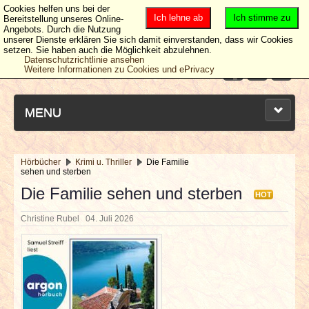
Cookies helfen uns bei der
Ich lehne ab
Ich stimme zu
Bereitstellung unseres Online-
Angebots. Durch die Nutzung
unserer Dienste erklären Sie sich damit einverstanden, dass wir Cookies
setzen. Sie haben auch die Möglichkeit abzulehnen.
Datenschutzrichtlinie ansehen
Weitere Informationen zu Cookies und ePrivacy
MENU
Hörbücher
Krimi u. Thriller
Die Familie
sehen und sterben
NEUESTE ARTIKEL
Die Familie sehen und sterben
HOT
NEWS & DATES
Christine Rubel
04. Juli 2026
BERICHTE
VERLOSUNGEN