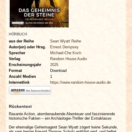
INTERVIEWS
SPECIALS
REDAKTION
HÖRBUCH
aus der Reihe
Sean Wyatt Reihe
Autor(en) oder Hrsg.
Ernest Dempsey
LINKS
Sprecher
Michael-Che Koch
Verlag
Random House Audio
ARCHIV
Erscheinungsjahr
2025
Format
Download
Anzahl Medien
1
Internetlink
https://www.random-house-audio.de
Rückentext
Rasante Action, atemberaubende Abenteuer und faszinierende
historische Fakten – ein Archäologie-Thriller der Extraklasse
Der ehemalige Geheimagent Sean Wyatt zögert keine Sekunde,
als sein bester Freund Thomas Schulz entführt wird, und heftet