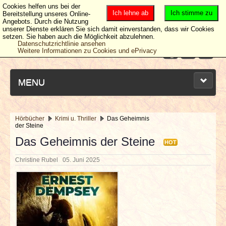
Cookies helfen uns bei der
Ich lehne ab
Ich stimme zu
Bereitstellung unseres Online-
Angebots. Durch die Nutzung
unserer Dienste erklären Sie sich damit einverstanden, dass wir Cookies
setzen. Sie haben auch die Möglichkeit abzulehnen.
Datenschutzrichtlinie ansehen
Weitere Informationen zu Cookies und ePrivacy
MENU
Hörbücher
Krimi u. Thriller
Das Geheimnis
der Steine
NEUESTE ARTIKEL
Das Geheimnis der Steine
HOT
NEWS & DATES
Christine Rubel
05. Juni 2025
BERICHTE
VERLOSUNGEN