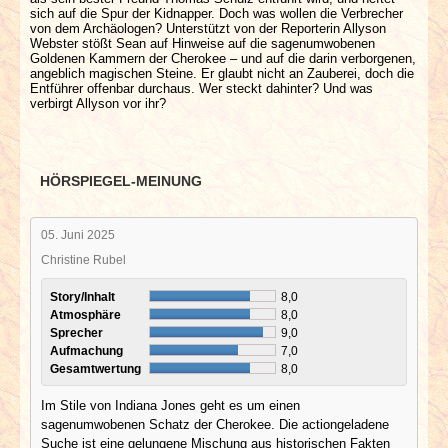
sich auf die Spur der Kidnapper. Doch was wollen die Verbrecher
von dem Archäologen? Unterstützt von der Reporterin Allyson
Webster stößt Sean auf Hinweise auf die sagenumwobenen
Goldenen Kammern der Cherokee – und auf die darin verborgenen,
angeblich magischen Steine. Er glaubt nicht an Zauberei, doch die
Entführer offenbar durchaus. Wer steckt dahinter? Und was
verbirgt Allyson vor ihr?
HÖRSPIEGEL-MEINUNG
05. Juni 2025
Christine Rubel
Story/Inhalt
8,0
Atmosphäre
8,0
Sprecher
9,0
Aufmachung
7,0
Gesamtwertung
8,0
Im Stile von Indiana Jones geht es um einen
sagenumwobenen Schatz der Cherokee. Die actiongeladene
Suche ist eine gelungene Mischung aus historischen Fakten