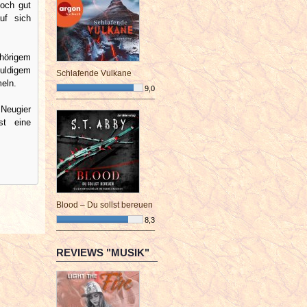
noch gut
uf sich
ehörigem
uldigem
Schlafende Vulkane
eln.
9,0
¯¯¯¯¯¯¯¯¯¯¯¯¯¯¯¯¯¯¯¯¯¯¯¯
 Neugier
st eine
Blood – Du sollst bereuen
8,3
¯¯¯¯¯¯¯¯¯¯¯¯¯¯¯¯¯¯¯¯¯¯¯¯
REVIEWS "MUSIK"