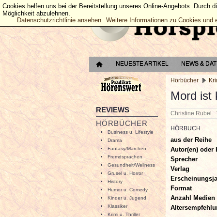
Cookies helfen uns bei der Bereitstellung unseres Online-Angebots. Durch d
Möglichkeit abzulehnen.
Datenschutzrichtlinie ansehen
Weitere Informationen zu Cookies und 
NEUESTE ARTIKEL
NEWS & DA
Hörbücher
Kri
Mord ist 
REVIEWS
Christine Rubel
HÖRBÜCHER
HÖRBUCH
Business u. Lifestyle
aus der Reihe
Drama
Autor(en) oder 
Fantasy/Märchen
Fremdsprachen
Sprecher
Gesundheit/Wellness
Verlag
Grusel u. Horror
Erscheinungsj
History
Format
Humor u. Comedy
Anzahl Medien
Kinder u. Jugend
Klassiker
Altersempfehl
Krimi u. Thriller