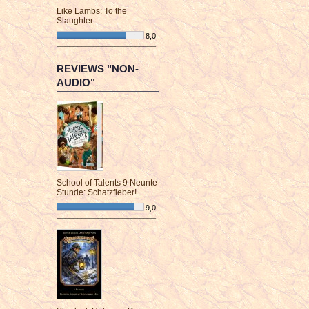
Like Lambs: To the
Slaughter
8,0
¯¯¯¯¯¯¯¯¯¯¯¯¯¯¯¯¯¯¯¯¯¯¯¯
REVIEWS "NON-
AUDIO"
School of Talents 9 Neunte
Stunde: Schatzfieber!
9,0
¯¯¯¯¯¯¯¯¯¯¯¯¯¯¯¯¯¯¯¯¯¯¯¯