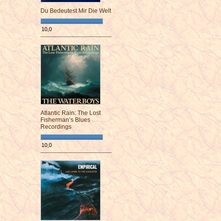
Du Bedeutest Mir Die Welt
10,0
¯¯¯¯¯¯¯¯¯¯¯¯¯¯¯¯¯¯¯¯¯¯¯¯
Atlantic Rain: The Lost
Fisherman’s Blues
Recordings
10,0
¯¯¯¯¯¯¯¯¯¯¯¯¯¯¯¯¯¯¯¯¯¯¯¯