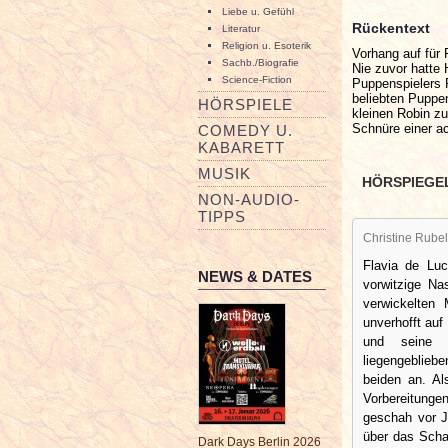
Liebe u. Gefühl
Rückentext
Literatur
Religion u. Esoterik
Vorhang auf für 
Sachb./Biografie
Nie zuvor hatte
Science-Fiction
Puppenspielers R
beliebten Puppe
HÖRSPIELE
kleinen Robin zu
Schnüre einer ac
COMEDY U.
KABARETT
MUSIK
HÖRSPIEGE
NON-AUDIO-
TIPPS
Christine Rubel
Flavia de Luc
NEWS & DATES
vorwitzige Na
verwickelten 
unverhofft au
und seine G
liegengeblie
beiden an. Al
Vorbereitungen
geschah vor J
über das Scha
Dark Days Berlin 2026