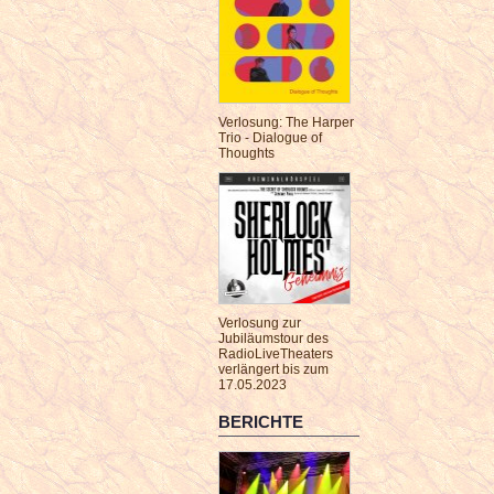
Verlosung: The Harper
Trio - Dialogue of
Thoughts
Verlosung zur
Jubiläumstour des
RadioLiveTheaters
verlängert bis zum
17.05.2023
BERICHTE