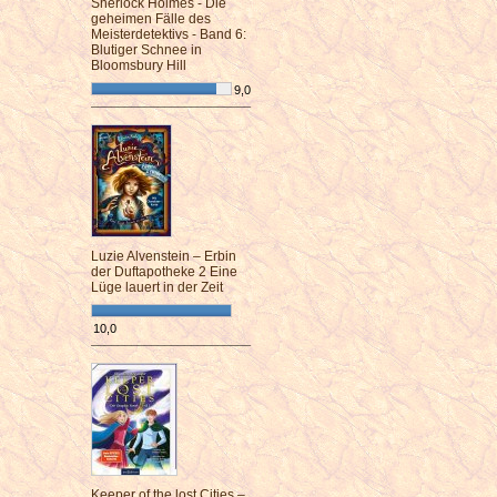
Sherlock Holmes - Die
geheimen Fälle des
Meisterdetektivs - Band 6:
Blutiger Schnee in
Bloomsbury Hill
9,0
¯¯¯¯¯¯¯¯¯¯¯¯¯¯¯¯¯¯¯¯¯¯¯¯
Luzie Alvenstein – Erbin
der Duftapotheke 2 Eine
Lüge lauert in der Zeit
10,0
¯¯¯¯¯¯¯¯¯¯¯¯¯¯¯¯¯¯¯¯¯¯¯¯
Keeper of the lost Cities –