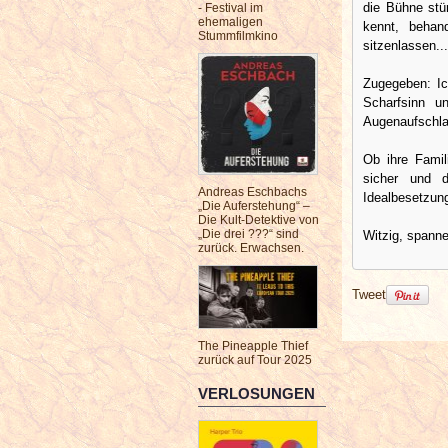
die Bühne stü
- Festival im
ehemaligen
kennt, behan
Stummfilmkino
sitzenlassen...
Zugegeben: Ic
Scharfsinn u
Augenaufschla
Ob ihre Famil
sicher und 
Andreas Eschbachs
Idealbesetzun
„Die Auferstehung“ –
Die Kult-Detektive von
„Die drei ???“ sind
Witzig, spann
zurück. Erwachsen.
Tweet
The Pineapple Thief
zurück auf Tour 2025
VERLOSUNGEN