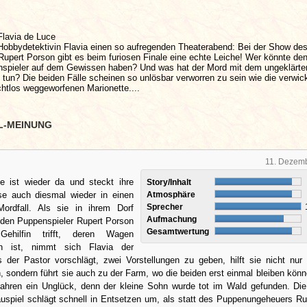
Flavia de Luce
 Hobbydetektivin Flavia einen so aufregenden Theaterabend: Bei der Show de
upert Porson gibt es beim furiosen Finale eine echte Leiche! Wer könnte de
nspieler auf dem Gewissen haben? Und was hat der Mord mit dem ungeklärte
 tun? Die beiden Fälle scheinen so unlösbar verworren zu sein wie die verwic
htlos weggeworfenen Marionette....
L-MEINUNG
11. Dezem
e ist wieder da und steckt ihre
Story/Inhalt
se auch diesmal wieder in einen
Atmosphäre
Sprecher
Mordfall. Als sie in ihrem Dorf
Aufmachung
f den Puppenspieler Rupert Porson
Gesamtwertung
ehilfin trifft, deren Wagen
ben ist, nimmt sich Flavia der
s der Pastor vorschlägt, zwei Vorstellungen zu geben, hilft sie nicht nur
, sondern führt sie auch zu der Farm, wo die beiden erst einmal bleiben könn
ahren ein Unglück, denn der kleine Sohn wurde tot im Wald gefunden. Di
uspiel schlägt schnell in Entsetzen um, als statt des Puppenungeheuers Ru