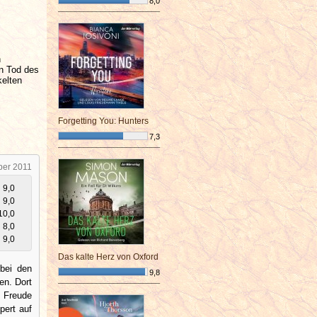
8,0
¯¯¯¯¯¯¯¯¯¯¯¯¯¯¯¯¯¯¯¯¯¯¯¯
s
n
n Tod des
kelten
Forgetting You: Hunters
7,3
¯¯¯¯¯¯¯¯¯¯¯¯¯¯¯¯¯¯¯¯¯¯¯¯
ber 2011
9,0
9,0
10,0
8,0
9,0
Das kalte Herz von Oxford
 bei den
9,8
en. Dort
¯¯¯¯¯¯¯¯¯¯¯¯¯¯¯¯¯¯¯¯¯¯¯¯
e Freude
pert auf