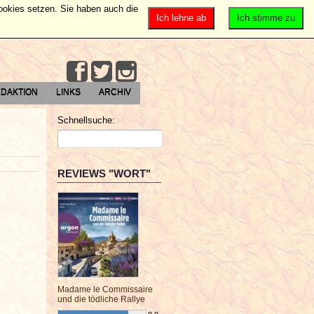
Cookies setzen. Sie haben auch die
Ich lehne ab
Ich stimme zu
DAKTION
LINKS
ARCHIV
Schnellsuche:
REVIEWS "WORT"
Madame le Commissaire
und die tödliche Rallye