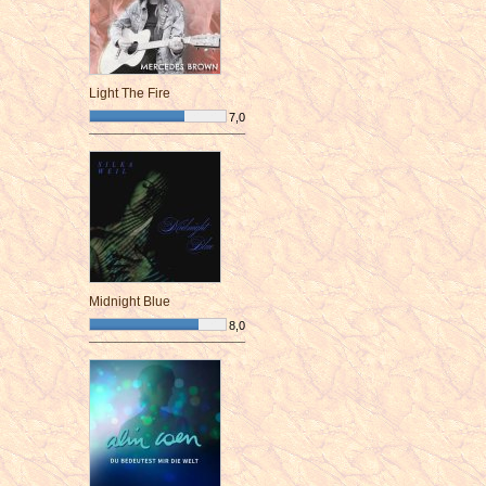
Light The Fire
7,0
¯¯¯¯¯¯¯¯¯¯¯¯¯¯¯¯¯¯¯¯¯¯¯¯
Midnight Blue
8,0
¯¯¯¯¯¯¯¯¯¯¯¯¯¯¯¯¯¯¯¯¯¯¯¯