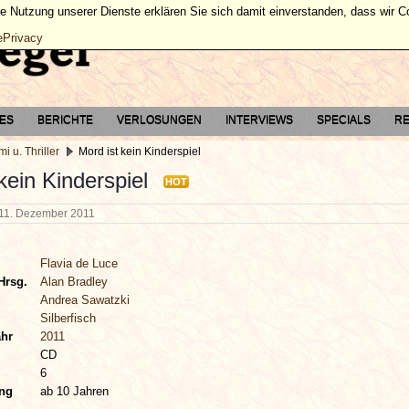
ie Nutzung unserer Dienste erklären Sie sich damit einverstanden, dass wir 
ePrivacy
TES
BERICHTE
VERLOSUNGEN
INTERVIEWS
SPECIALS
RE
mi u. Thriller
Mord ist kein Kinderspiel
kein Kinderspiel
HOT
11. Dezember 2011
Flavia de Luce
Hrsg.
Alan Bradley
Andrea Sawatzki
Silberfisch
ahr
2011
CD
6
ung
ab 10 Jahren