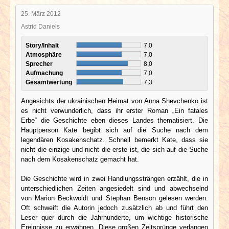
25. März 2012
Astrid Daniels
Story/Inhalt
7,0
Atmosphäre
7,0
Sprecher
8,0
Aufmachung
7,0
Gesamtwertung
7,3
Angesichts der ukrainischen Heimat von Anna Shevchenko ist
es nicht verwunderlich, dass ihr erster Roman „Ein fatales
Erbe“ die Geschichte eben dieses Landes thematisiert. Die
Hauptperson Kate begibt sich auf die Suche nach dem
legendären Kosakenschatz. Schnell bemerkt Kate, dass sie
nicht die einzige und nicht die erste ist, die sich auf die Suche
nach dem Kosakenschatz gemacht hat.
Die Geschichte wird in zwei Handlungssträngen erzählt, die in
unterschiedlichen Zeiten angesiedelt sind und abwechselnd
von Marion Beckwoldt und Stephan Benson gelesen werden.
Oft schweift die Autorin jedoch zusätzlich ab und führt den
Leser quer durch die Jahrhunderte, um wichtige historische
Ereignisse zu erwähnen. Diese großen Zeitsprünge verlangen