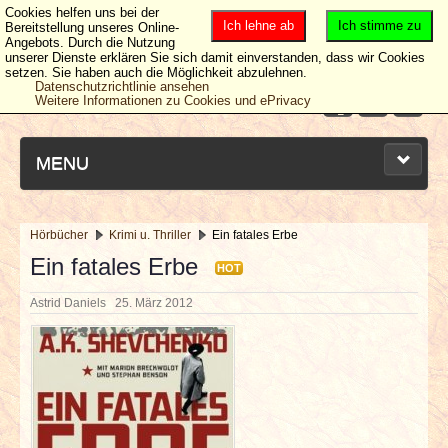
Cookies helfen uns bei der
Ich lehne ab
Ich stimme zu
Bereitstellung unseres Online-
Angebots. Durch die Nutzung
unserer Dienste erklären Sie sich damit einverstanden, dass wir Cookies
setzen. Sie haben auch die Möglichkeit abzulehnen.
Datenschutzrichtlinie ansehen
Weitere Informationen zu Cookies und ePrivacy
MENU
Hörbücher
Krimi u. Thriller
Ein fatales Erbe
NEUESTE ARTIKEL
Ein fatales Erbe
HOT
Astrid Daniels
25. März 2012
NEWS & DATES
BERICHTE
VERLOSUNGEN