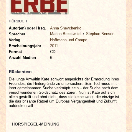
INTERVIEWS
SPECIALS
HÖRBUCH
Autor(en) oder Hrsg.
Anna Shevchenko
REDAKTION
Marion Breckwoldt
Stephan Benson
Sprecher
Verlag
Hoffmann und Campe
Erscheinungsjahr
2011
LINKS
Format
CD
Anzahl Medien
6
ARCHIV
Rückentext
Die junge Anwältin Kate schwört angesichts der Ermordung ihres
Freundes, die Hintergründe zu untersuchen. Sein Tod muss mit
ihrer gemeinsamen Suche verknüpft sein – der Suche nach dem
verschwundenen Goldschatz des Zaren. Nun ist Kate auf sich
allein gestellt und ahnt nicht, dass sie keineswegs die einzige ist,
die das brisante Rätsel um Europas Vergangenheit und Zukunft
aufdecken will …
HÖRSPIEGEL-MEINUNG