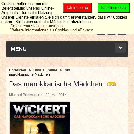
Cookies helfen uns bei der
Ich lehne ab
Ich stimme zu
Bereitstellung unseres Online-
Angebots. Durch die Nutzung
unserer Dienste erklären Sie sich damit einverstanden, dass wir Cookies
setzen. Sie haben auch die Möglichkeit abzulehnen.
Datenschutzrichtlinie ansehen
Weitere Informationen zu Cookies und ePrivacy
MENU
Hörbücher
Krimi u. Thriller
Das
marokkanische Mädchen
NEUESTE ARTIKEL
Das marokkanische Mädchen
HOT
NEWS & DATES
Michael Brinkschulte
28. Mai 2014
BERICHTE
VERLOSUNGEN