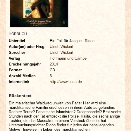
INTERVIEWS
SPECIALS
REDAKTION
HÖRBUCH
Untertitel
Ein Fall für Jacques Ricou
Autor(en) oder Hrsg.
Ulrich Wickert
LINKS
Sprecher
Ulrich Wickert
Verlag
Hoffmann und Campe
ARCHIV
Erscheinungsjahr
2014
Format
CD
Anzahl Medien
6
Internetlink
http://www.hoca.de
Rückentext
Ein malerischer Waldweg unweit von Paris: Hier wird eine
marokkanische Familie erschossen in ihrem Auto aufgefunden.
Rechter Terror? Fanatische Islamisten? Drogenhandel? Erst sechs
Stunden nach der Tat entdeckt die Polizei Kalila, die sechsjährige
Tochter, die das Massaker in einem Versteck überlebt hat.
Untersuchungsrichter Ricon findet für jedes der naheliegenden
Motive Hinweise im Leben des marokkanischen