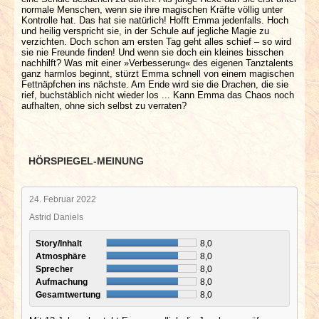
normale Menschen, wenn sie ihre magischen Kräfte völlig unter
Kontrolle hat. Das hat sie natürlich! Hofft Emma jedenfalls. Hoch
und heilig verspricht sie, in der Schule auf jegliche Magie zu
verzichten. Doch schon am ersten Tag geht alles schief – so wird
sie nie Freunde finden! Und wenn sie doch ein kleines bisschen
nachhilft? Was mit einer »Verbesserung« des eigenen Tanztalents
ganz harmlos beginnt, stürzt Emma schnell von einem magischen
Fettnäpfchen ins nächste. Am Ende wird sie die Drachen, die sie
rief, buchstäblich nicht wieder los ... Kann Emma das Chaos noch
aufhalten, ohne sich selbst zu verraten?
HÖRSPIEGEL-MEINUNG
24. Februar 2022
Astrid Daniels
Story/Inhalt
8,0
Atmosphäre
8,0
Sprecher
8,0
Aufmachung
8,0
Gesamtwertung
8,0