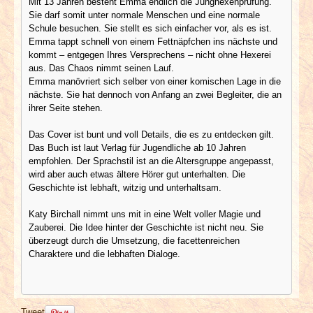
Mit 13 Jahren besteht Emma endlich die Junghexenprüfung.
Sie darf somit unter normale Menschen und eine normale
Schule besuchen. Sie stellt es sich einfacher vor, als es ist.
Emma tappt schnell von einem Fettnäpfchen ins nächste und
kommt – entgegen Ihres Versprechens – nicht ohne Hexerei
aus. Das Chaos nimmt seinen Lauf.
Emma manövriert sich selber von einer komischen Lage in die
nächste. Sie hat dennoch von Anfang an zwei Begleiter, die an
ihrer Seite stehen.
Das Cover ist bunt und voll Details, die es zu entdecken gilt.
Das Buch ist laut Verlag für Jugendliche ab 10 Jahren
empfohlen. Der Sprachstil ist an die Altersgruppe angepasst,
wird aber auch etwas ältere Hörer gut unterhalten. Die
Geschichte ist lebhaft, witzig und unterhaltsam.
Katy Birchall nimmt uns mit in eine Welt voller Magie und
Zauberei. Die Idee hinter der Geschichte ist nicht neu. Sie
überzeugt durch die Umsetzung, die facettenreichen
Charaktere und die lebhaften Dialoge.
Tweet