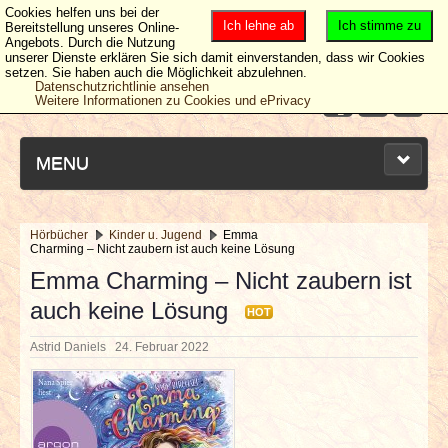
Cookies helfen uns bei der
Ich lehne ab
Ich stimme zu
Bereitstellung unseres Online-
Angebots. Durch die Nutzung
unserer Dienste erklären Sie sich damit einverstanden, dass wir Cookies
setzen. Sie haben auch die Möglichkeit abzulehnen.
Datenschutzrichtlinie ansehen
Weitere Informationen zu Cookies und ePrivacy
MENU
Hörbücher
Kinder u. Jugend
Emma
Charming – Nicht zaubern ist auch keine Lösung
NEUESTE ARTIKEL
Emma Charming – Nicht zaubern ist
auch keine Lösung
NEWS & DATES
HOT
Astrid Daniels
24. Februar 2022
BERICHTE
VERLOSUNGEN