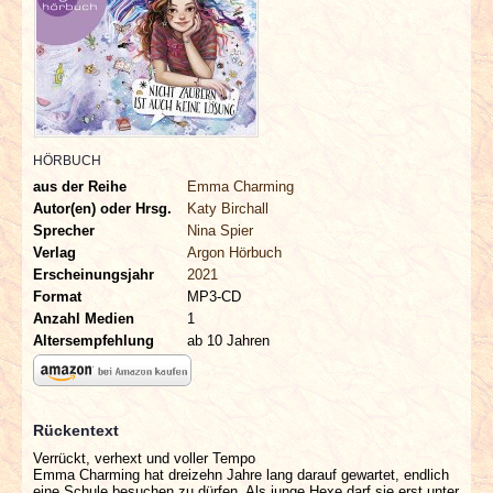
INTERVIEWS
SPECIALS
REDAKTION
HÖRBUCH
LINKS
aus der Reihe
Emma Charming
Autor(en) oder Hrsg.
Katy Birchall
Sprecher
Nina Spier
ARCHIV
Verlag
Argon Hörbuch
Erscheinungsjahr
2021
Format
MP3-CD
Anzahl Medien
1
Altersempfehlung
ab 10 Jahren
Rückentext
Verrückt, verhext und voller Tempo
Emma Charming hat dreizehn Jahre lang darauf gewartet, endlich
eine Schule besuchen zu dürfen. Als junge Hexe darf sie erst unter