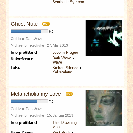
Synthetic Symphony
Ghost Note
HOT
8,0
Gothic u. DarkWave
Michael Brinkschulte
27. Mai 2013
Interpret/Band
Love in Prague
Dark Wave
Unter-Genre
Wave
Broken Silence
Label
Kalinkaland
Melancholia my Love
HOT
7,0
Gothic u. DarkWave
Michael Brinkschulte
15. Januar 2013
Interpret/Band
This Drowning
Man
Post Punk
Unter-Genre