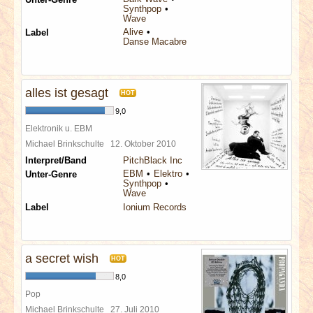
Synthpop
Wave
Alive
Label
Danse Macabre
alles ist gesagt
HOT
9,0
Elektronik u. EBM
Michael Brinkschulte
12. Oktober 2010
Interpret/Band
PitchBlack Inc
EBM
Elektro
Unter-Genre
Synthpop
Wave
Label
Ionium Records
a secret wish
HOT
8,0
Pop
Michael Brinkschulte
27. Juli 2010