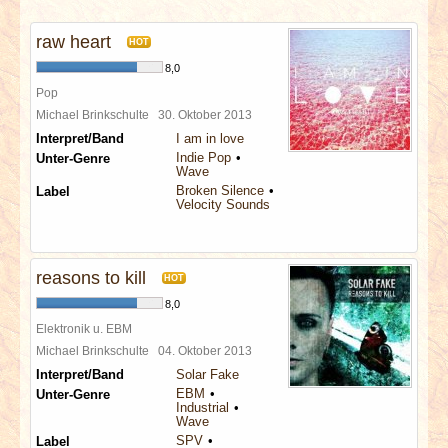
INTERVIEWS
raw heart
HOT
SPECIALS
8,0
Pop
REDAKTION
Michael Brinkschulte
30. Oktober 2013
Interpret/Band
I am in love
Indie Pop
Unter-Genre
LINKS
Wave
Broken Silence
Label
Velocity Sounds
ARCHIV
reasons to kill
HOT
8,0
Elektronik u. EBM
Michael Brinkschulte
04. Oktober 2013
Interpret/Band
Solar Fake
EBM
Unter-Genre
Industrial
Wave
SPV
Label