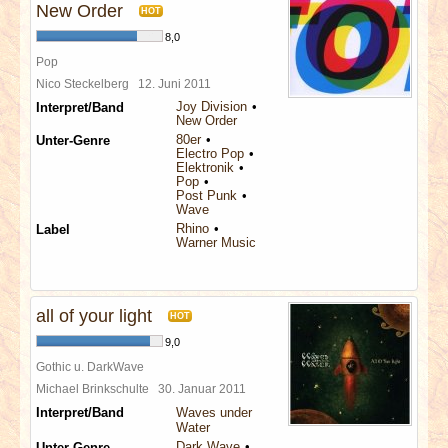
New Order
HOT
8,0
Pop
Nico Steckelberg
12. Juni 2011
Joy Division
Interpret/Band
New Order
80er
Unter-Genre
Electro Pop
Elektronik
Pop
Post Punk
Wave
Rhino
Label
Warner Music
all of your light
HOT
9,0
Gothic u. DarkWave
Michael Brinkschulte
30. Januar 2011
Interpret/Band
Waves under
Water
Dark Wave
Unter-Genre