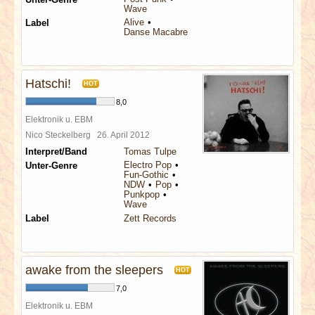
Wave
Alive
Label
Danse Macabre
Hatschi!
HOT
8,0
Elektronik u. EBM
Nico Steckelberg
26. April 2012
Interpret/Band
Tomas Tulpe
Electro Pop
Unter-Genre
Fun-Gothic
NDW
Pop
Punkpop
Wave
Label
Zett Records
awake from the sleepers
HOT
7,0
Elektronik u. EBM