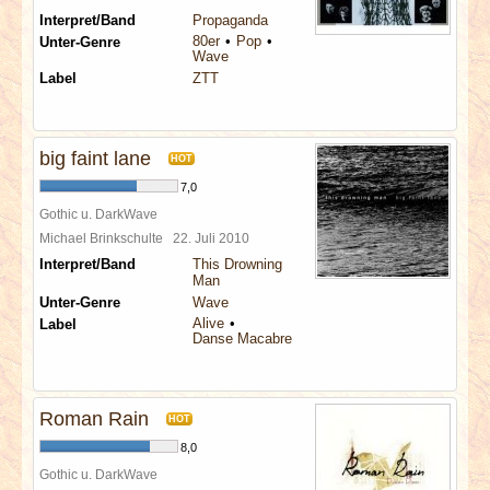
Interpret/Band
Propaganda
80er
Pop
Unter-Genre
Wave
Label
ZTT
big faint lane
HOT
7,0
Gothic u. DarkWave
Michael Brinkschulte
22. Juli 2010
Interpret/Band
This Drowning
Man
Unter-Genre
Wave
Alive
Label
Danse Macabre
Roman Rain
HOT
8,0
Gothic u. DarkWave