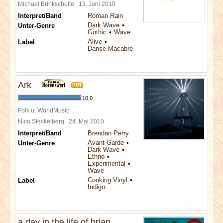
Michael Brinkschulte
13. Juni 2010
Interpret/Band
Roman Rain
Dark Wave
Unter-Genre
Gothic
Wave
Alive
Label
Danse Macabre
Ark
HOT
10,0
Folk u. WorldMusic
Nico Steckelberg
24. Mai 2010
Interpret/Band
Brendan Perry
Avant-Garde
Unter-Genre
Dark Wave
Ethno
Experimental
Wave
Cooking Vinyl
Label
Indigo
a day in the life of brian