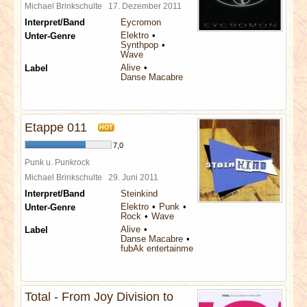
Michael Brinkschulte
17. Dezember 2011
Interpret/Band
Eycromon
Elektro
Unter-Genre
Synthpop
Wave
Alive
Label
Danse Macabre
Etappe 011
HOT
7,0
Punk u. Punkrock
Michael Brinkschulte
29. Juni 2011
Interpret/Band
Steinkind
Elektro
Punk
Unter-Genre
Rock
Wave
Alive
Label
Danse Macabre
fubAk entertainment
Total - From Joy Division to